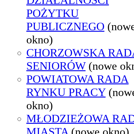
POŻYTKU
PUBLICZNEGO
(now
okno)
CHORZOWSKA RAD
SENIORÓW
(nowe ok
POWIATOWA RADA
RYNKU PRACY
(now
okno)
MŁODZIEŻOWA RA
MIASTA
(nowe okno)