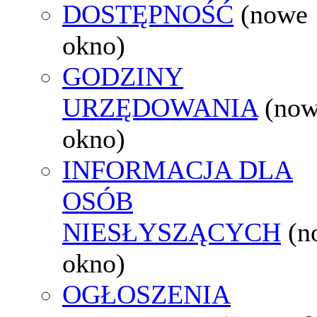
DOSTĘPNOŚĆ
(nowe
okno)
GODZINY
URZĘDOWANIA
(no
okno)
INFORMACJA DLA
OSÓB
NIESŁYSZĄCYCH
(n
okno)
OGŁOSZENIA