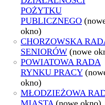
POŻYTKU
PUBLICZNEGO
(now
okno)
CHORZOWSKA RAD
SENIORÓW
(nowe ok
POWIATOWA RADA
RYNKU PRACY
(now
okno)
MŁODZIEŻOWA RA
MIASTA
(nowe okno)