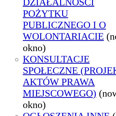
DZIAŁALNOŚCI
POŻYTKU
PUBLICZNEGO I O
WOLONTARIACIE
(
okno)
KONSULTACJE
SPOŁECZNE (PROJE
AKTÓW PRAWA
MIEJSCOWEGO)
(no
okno)
OGŁOSZENIA INNE