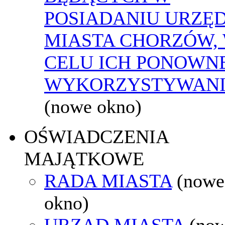
POSIADANIU URZĘ
MIASTA CHORZÓW,
CELU ICH PONOWN
WYKORZYSTYWAN
(nowe okno)
OŚWIADCZENIA
MAJĄTKOWE
RADA MIASTA
(nowe
okno)
URZĄD MIASTA
(no