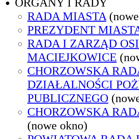
ORGANY I RADY
RADA MIASTA
(nowe
PREZYDENT MIAST
RADA I ZARZĄD OS
MACIEJKOWICE
(no
CHORZOWSKA RAD
DZIAŁALNOŚCI PO
PUBLICZNEGO
(nowe
CHORZOWSKA RAD
(nowe okno)
POWIATOWA RADA