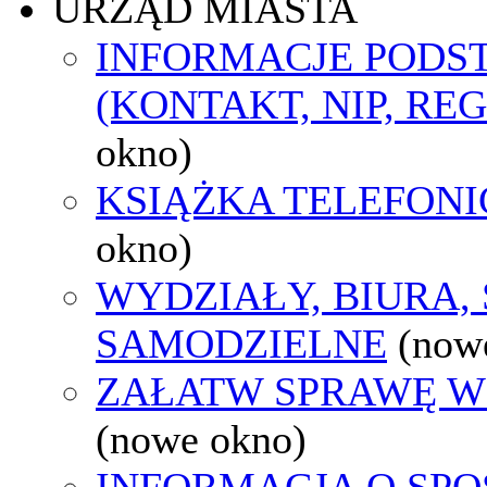
URZĄD MIASTA
INFORMACJE POD
(KONTAKT, NIP, RE
okno)
KSIĄŻKA TELEFON
okno)
WYDZIAŁY, BIURA,
SAMODZIELNE
(now
ZAŁATW SPRAWĘ W
(nowe okno)
INFORMACJA O SPO