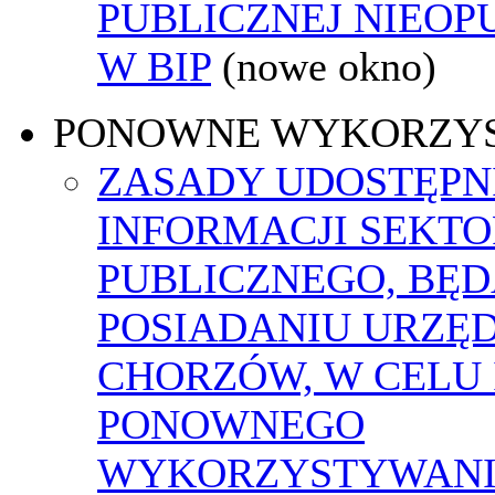
PUBLICZNEJ NIEO
W BIP
(nowe okno)
PONOWNE WYKORZY
ZASADY UDOSTĘPN
INFORMACJI SEKT
PUBLICZNEGO, BĘ
POSIADANIU URZĘ
CHORZÓW, W CELU 
PONOWNEGO
WYKORZYSTYWAN