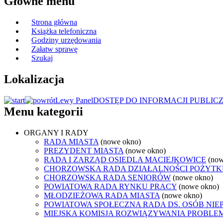
Główne menu
Strona główna
Książka telefoniczna
Godziny urzędowania
Załatw sprawę
Szukaj
Lokalizacja
Lewy Panel
DOSTĘP DO INFORMACJI PUBLIC
Menu kategorii
ORGANY I RADY
RADA MIASTA
(nowe okno)
PREZYDENT MIASTA
(nowe okno)
RADA I ZARZĄD OSIEDLA MACIEJKOWICE
(now
CHORZOWSKA RADA DZIAŁALNOŚCI POŻYTK
CHORZOWSKA RADA SENIORÓW
(nowe okno)
POWIATOWA RADA RYNKU PRACY
(nowe okno)
MŁODZIEŻOWA RADA MIASTA
(nowe okno)
POWIATOWA SPOŁECZNA RADA DS. OSÓB NI
MIEJSKA KOMISJA ROZWIĄZYWANIA PROB