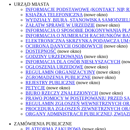
URZĄD MIASTA
INFORMACJE PODSTAWOWE (KONTAKT, NIP, 
KSIĄŻKA TELEFONICZNA
(nowe okno)
WYDZIAŁY, BIURA, STANOWISKA SAMODZIEL
ZAŁATW SPRAWĘ W URZĘDZIE
(nowe okno)
INFORMACJA O SPOSOBIE DOKONYWANIA PŁ
INFORMACJA O NUMERACH RACHUNKÓW B
ELEKTRONICZNA SKRZYNKA PODAWCZA UM
OCHRONA DANYCH OSOBOWYCH
(nowe okno)
DOSTĘPNOŚĆ
(nowe okno)
GODZINY URZĘDOWANIA
(nowe okno)
INFORMACJA DLA OSÓB NIESŁYSZĄCYCH
(no
OGŁOSZENIA URZĘDOWE
(nowe okno)
REGULAMIN ORGANIZACYJNY
(nowe okno)
ZGROMADZENIA PUBLICZNE
(nowe okno)
REJESTRY PUBLICZNE
(nowe okno)
PETYCJE
(nowe okno)
BIURO RZECZY ZNALEZIONYCH
(nowe okno)
PRAWO POMOCY W POSTĘPOWANIU PRZED SĄ
REGULAMIN ZGŁOSZEŃ WEWNĘTRZNYCH OR
PROCEDURA ZGŁOSZEŃ ZEWNĘTRZNYCH ORA
ORGANY ADMINISTRACJI PUBLICZNEJ, ZWIĄ
ZAMÓWIENIA PUBLICZNE
PLATFORMA ZAKUPOWA
(nowe okno)