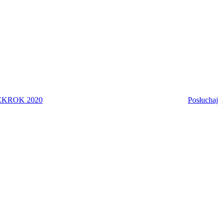
EK
ROK 2020
Posłuchaj