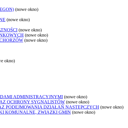
REGON)
(nowe okno)
NE
(nowe okno)
ATNOŚCI
(nowe okno)
ANKOWYCH
(nowe okno)
 CHORZÓW
(nowe okno)
we okno)
DAMI ADMINISTRACYJNYMI
(nowe okno)
AZ OCHRONY SYGNALISTÓW
(nowe okno)
Z PODEJMOWANIA DZIAŁAŃ NASTĘPCZYCH
(nowe okno)
ZKI KOMUNALNE, ZWIĄZKI GMIN
(nowe okno)