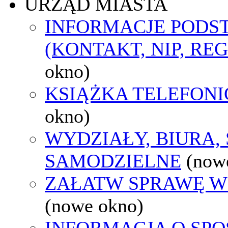
URZĄD MIASTA
INFORMACJE POD
(KONTAKT, NIP, RE
okno)
KSIĄŻKA TELEFON
okno)
WYDZIAŁY, BIURA,
SAMODZIELNE
(now
ZAŁATW SPRAWĘ W
(nowe okno)
INFORMACJA O SPO