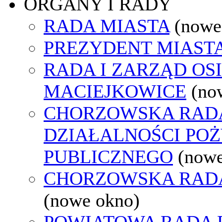
ORGANY I RADY
RADA MIASTA
(nowe
PREZYDENT MIAST
RADA I ZARZĄD OS
MACIEJKOWICE
(no
CHORZOWSKA RAD
DZIAŁALNOŚCI PO
PUBLICZNEGO
(nowe
CHORZOWSKA RAD
(nowe okno)
POWIATOWA RADA