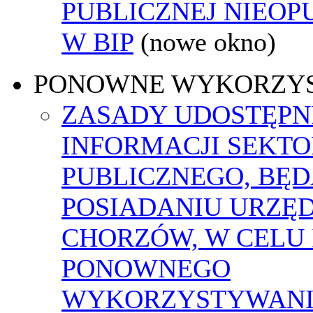
PUBLICZNEJ NIEO
W BIP
(nowe okno)
PONOWNE WYKORZY
ZASADY UDOSTĘPN
INFORMACJI SEKT
PUBLICZNEGO, BĘ
POSIADANIU URZĘ
CHORZÓW, W CELU 
PONOWNEGO
WYKORZYSTYWAN