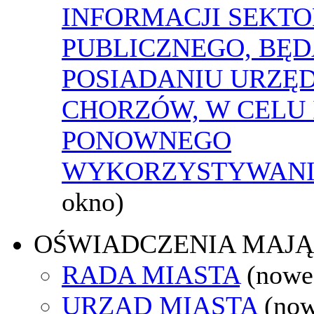
INFORMACJI SEKT
PUBLICZNEGO, BĘ
POSIADANIU URZĘ
CHORZÓW, W CELU 
PONOWNEGO
WYKORZYSTYWAN
okno)
OŚWIADCZENIA MAJ
RADA MIASTA
(nowe
URZĄD MIASTA
(now