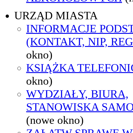
URZĄD MIASTA
INFORMACJE POD
(KONTAKT, NIP, RE
okno)
KSIĄŻKA TELEFON
okno)
WYDZIAŁY, BIURA,
STANOWISKA SAMO
(nowe okno)
ZAŁATW SPRAWĘ W