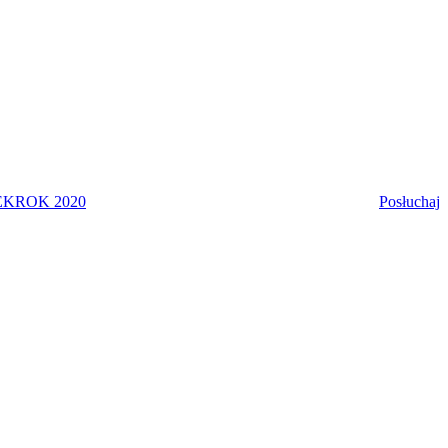
EK
ROK 2020
Posłuchaj