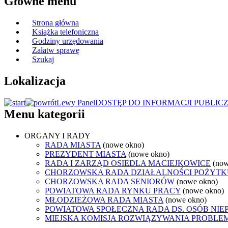
Główne menu
Strona główna
Książka telefoniczna
Godziny urzędowania
Załatw sprawę
Szukaj
Lokalizacja
Lewy Panel
DOSTĘP DO INFORMACJI PUBLIC
Menu kategorii
ORGANY I RADY
RADA MIASTA
(nowe okno)
PREZYDENT MIASTA
(nowe okno)
RADA I ZARZĄD OSIEDLA MACIEJKOWICE
(now
CHORZOWSKA RADA DZIAŁALNOŚCI POŻYTK
CHORZOWSKA RADA SENIORÓW
(nowe okno)
POWIATOWA RADA RYNKU PRACY
(nowe okno)
MŁODZIEŻOWA RADA MIASTA
(nowe okno)
POWIATOWA SPOŁECZNA RADA DS. OSÓB NI
MIEJSKA KOMISJA ROZWIĄZYWANIA PROB