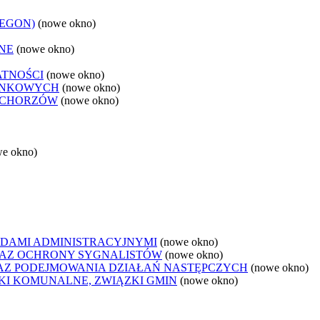
REGON)
(nowe okno)
NE
(nowe okno)
ATNOŚCI
(nowe okno)
ANKOWYCH
(nowe okno)
 CHORZÓW
(nowe okno)
we okno)
DAMI ADMINISTRACYJNYMI
(nowe okno)
AZ OCHRONY SYGNALISTÓW
(nowe okno)
Z PODEJMOWANIA DZIAŁAŃ NASTĘPCZYCH
(nowe okno)
ZKI KOMUNALNE, ZWIĄZKI GMIN
(nowe okno)