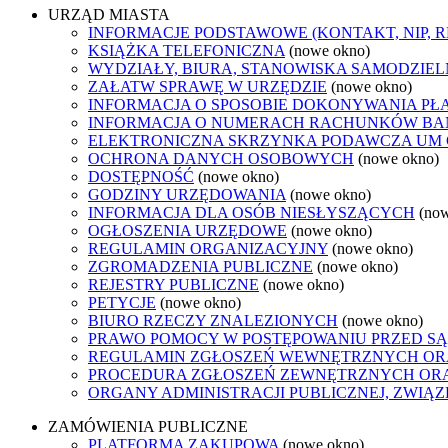
URZĄD MIASTA
INFORMACJE PODSTAWOWE (KONTAKT, NIP, 
KSIĄŻKA TELEFONICZNA
(nowe okno)
WYDZIAŁY, BIURA, STANOWISKA SAMODZIEL
ZAŁATW SPRAWĘ W URZĘDZIE
(nowe okno)
INFORMACJA O SPOSOBIE DOKONYWANIA PŁ
INFORMACJA O NUMERACH RACHUNKÓW B
ELEKTRONICZNA SKRZYNKA PODAWCZA UM
OCHRONA DANYCH OSOBOWYCH
(nowe okno)
DOSTĘPNOŚĆ
(nowe okno)
GODZINY URZĘDOWANIA
(nowe okno)
INFORMACJA DLA OSÓB NIESŁYSZĄCYCH
(no
OGŁOSZENIA URZĘDOWE
(nowe okno)
REGULAMIN ORGANIZACYJNY
(nowe okno)
ZGROMADZENIA PUBLICZNE
(nowe okno)
REJESTRY PUBLICZNE
(nowe okno)
PETYCJE
(nowe okno)
BIURO RZECZY ZNALEZIONYCH
(nowe okno)
PRAWO POMOCY W POSTĘPOWANIU PRZED SĄ
REGULAMIN ZGŁOSZEŃ WEWNĘTRZNYCH OR
PROCEDURA ZGŁOSZEŃ ZEWNĘTRZNYCH ORA
ORGANY ADMINISTRACJI PUBLICZNEJ, ZWIĄ
ZAMÓWIENIA PUBLICZNE
PLATFORMA ZAKUPOWA
(nowe okno)