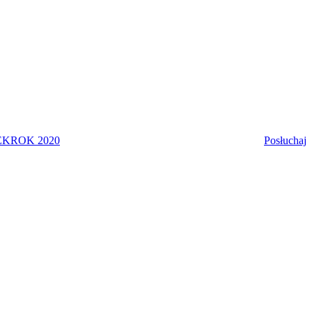
EK
ROK 2020
Posłuchaj