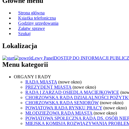
Główne menu
Strona główna
Książka telefoniczna
Godziny urzędowania
Załatw sprawę
Szukaj
Lokalizacja
Lewy Panel
DOSTĘP DO INFORMACJI PUBLIC
Menu kategorii
ORGANY I RADY
RADA MIASTA
(nowe okno)
PREZYDENT MIASTA
(nowe okno)
RADA I ZARZĄD OSIEDLA MACIEJKOWICE
(now
CHORZOWSKA RADA DZIAŁALNOŚCI POŻYTK
CHORZOWSKA RADA SENIORÓW
(nowe okno)
POWIATOWA RADA RYNKU PRACY
(nowe okno)
MŁODZIEŻOWA RADA MIASTA
(nowe okno)
POWIATOWA SPOŁECZNA RADA DS. OSÓB NI
MIEJSKA KOMISJA ROZWIĄZYWANIA PROB