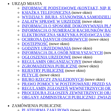
URZĄD MIASTA
INFORMACJE PODSTAWOWE (KONTAKT, NIP, 
KSIĄŻKA TELEFONICZNA
(nowe okno)
WYDZIAŁY, BIURA, STANOWISKA SAMODZIEL
ZAŁATW SPRAWĘ W URZĘDZIE
(nowe okno)
INFORMACJA O SPOSOBIE DOKONYWANIA PŁ
INFORMACJA O NUMERACH RACHUNKÓW B
ELEKTRONICZNA SKRZYNKA PODAWCZA UM
OCHRONA DANYCH OSOBOWYCH
(nowe okno)
DOSTĘPNOŚĆ
(nowe okno)
GODZINY URZĘDOWANIA
(nowe okno)
INFORMACJA DLA OSÓB NIESŁYSZĄCYCH
(no
OGŁOSZENIA URZĘDOWE
(nowe okno)
REGULAMIN ORGANIZACYJNY
(nowe okno)
ZGROMADZENIA PUBLICZNE
(nowe okno)
REJESTRY PUBLICZNE
(nowe okno)
PETYCJE
(nowe okno)
BIURO RZECZY ZNALEZIONYCH
(nowe okno)
PRAWO POMOCY W POSTĘPOWANIU PRZED SĄ
REGULAMIN ZGŁOSZEŃ WEWNĘTRZNYCH OR
PROCEDURA ZGŁOSZEŃ ZEWNĘTRZNYCH ORA
ORGANY ADMINISTRACJI PUBLICZNEJ, ZWIĄ
ZAMÓWIENIA PUBLICZNE
PLATFORMA ZAKUPOWA
(nowe okno)