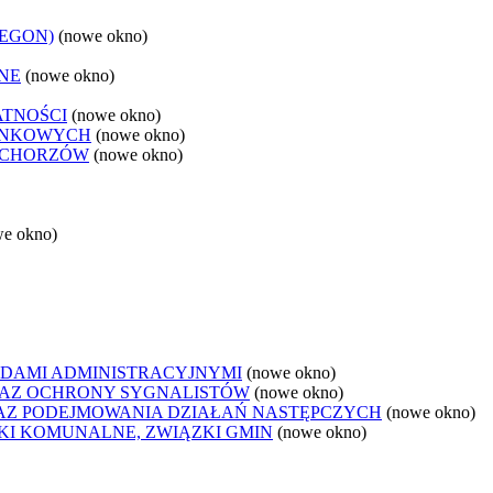
REGON)
(nowe okno)
NE
(nowe okno)
ATNOŚCI
(nowe okno)
ANKOWYCH
(nowe okno)
 CHORZÓW
(nowe okno)
we okno)
DAMI ADMINISTRACYJNYMI
(nowe okno)
AZ OCHRONY SYGNALISTÓW
(nowe okno)
Z PODEJMOWANIA DZIAŁAŃ NASTĘPCZYCH
(nowe okno)
ZKI KOMUNALNE, ZWIĄZKI GMIN
(nowe okno)