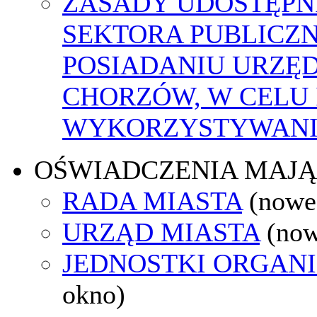
ZASADY UDOSTĘPN
SEKTORA PUBLICZ
POSIADANIU URZĘ
CHORZÓW, W CELU
WYKORZYSTYWAN
OŚWIADCZENIA MAJ
RADA MIASTA
(nowe
URZĄD MIASTA
(now
JEDNOSTKI ORGAN
okno)