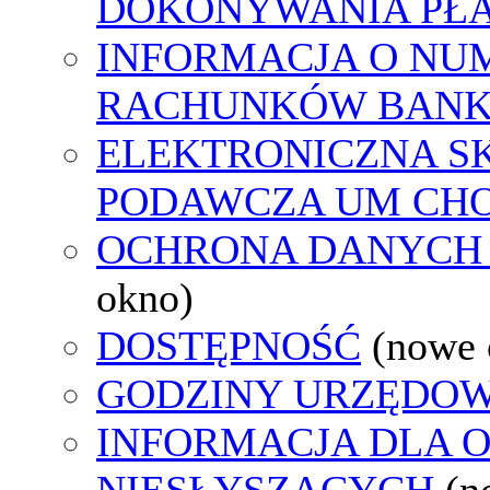
DOKONYWANIA PŁA
INFORMACJA O NU
RACHUNKÓW BAN
ELEKTRONICZNA S
PODAWCZA UM CH
OCHRONA DANYCH
okno)
DOSTĘPNOŚĆ
(nowe 
GODZINY URZĘDOW
INFORMACJA DLA 
NIESŁYSZĄCYCH
(n