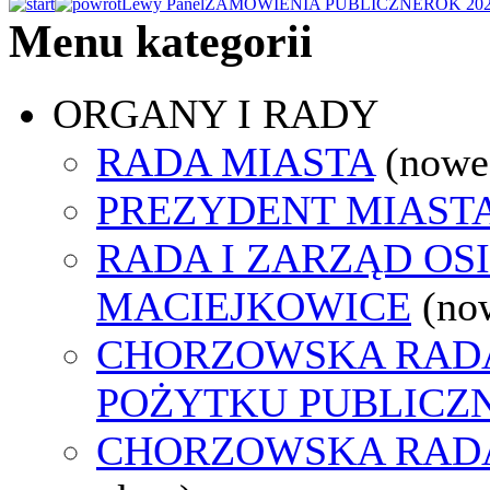
Lewy Panel
ZAMÓWIENIA PUBLICZNE
ROK 20
Menu kategorii
ORGANY I RADY
RADA MIASTA
(nowe
PREZYDENT MIAST
RADA I ZARZĄD OS
MACIEJKOWICE
(no
CHORZOWSKA RADA
POŻYTKU PUBLICZ
CHORZOWSKA RAD