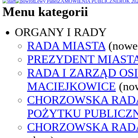
Lewy Panel
ZAMÓWIENIA PUBLICZNE
ROK 20
Menu kategorii
ORGANY I RADY
RADA MIASTA
(nowe
PREZYDENT MIAST
RADA I ZARZĄD OS
MACIEJKOWICE
(no
CHORZOWSKA RADA
POŻYTKU PUBLICZ
CHORZOWSKA RAD