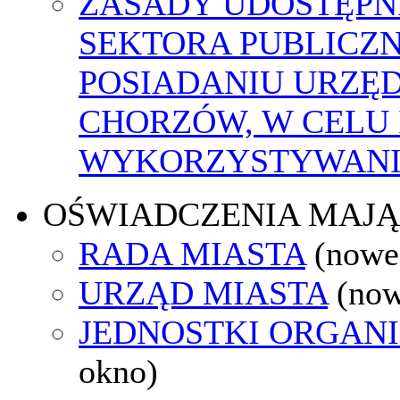
ZASADY UDOSTĘPN
SEKTORA PUBLICZ
POSIADANIU URZĘ
CHORZÓW, W CELU
WYKORZYSTYWAN
OŚWIADCZENIA MAJ
RADA MIASTA
(nowe
URZĄD MIASTA
(now
JEDNOSTKI ORGAN
okno)