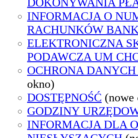
DOKONYWANIA PŁA
INFORMACJA O NU
RACHUNKÓW BAN
ELEKTRONICZNA S
PODAWCZA UM CH
OCHRONA DANYCH
okno)
DOSTĘPNOŚĆ
(nowe 
GODZINY URZĘDOW
INFORMACJA DLA 
NIESŁYSZĄCYCH
(n