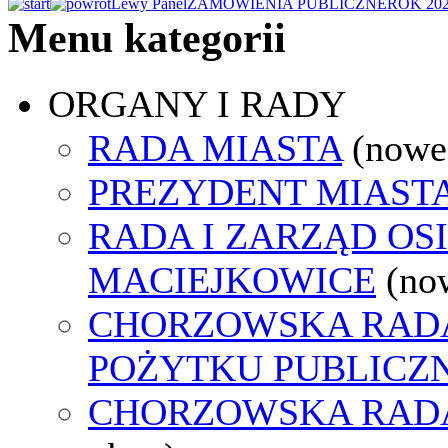
Lewy Panel
ZAMÓWIENIA PUBLICZNE
ROK 20
Menu kategorii
ORGANY I RADY
RADA MIASTA
(nowe
PREZYDENT MIAST
RADA I ZARZĄD OS
MACIEJKOWICE
(no
CHORZOWSKA RADA
POŻYTKU PUBLICZ
CHORZOWSKA RAD