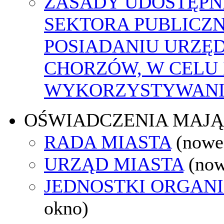
ZASADY UDOSTĘPN
SEKTORA PUBLICZ
POSIADANIU URZĘ
CHORZÓW, W CELU
WYKORZYSTYWAN
OŚWIADCZENIA MAJ
RADA MIASTA
(nowe
URZĄD MIASTA
(now
JEDNOSTKI ORGAN
okno)