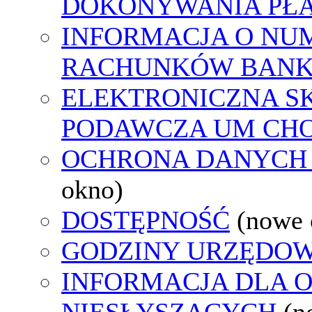
DOKONYWANIA PŁA
INFORMACJA O NU
RACHUNKÓW BAN
ELEKTRONICZNA S
PODAWCZA UM CH
OCHRONA DANYCH
okno)
DOSTĘPNOŚĆ
(nowe 
GODZINY URZĘDOW
INFORMACJA DLA 
NIESŁYSZĄCYCH
(n