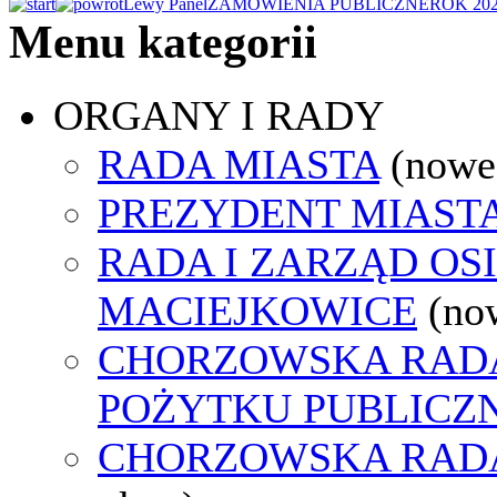
Lewy Panel
ZAMÓWIENIA PUBLICZNE
ROK 20
Menu kategorii
ORGANY I RADY
RADA MIASTA
(nowe
PREZYDENT MIAST
RADA I ZARZĄD OS
MACIEJKOWICE
(no
CHORZOWSKA RADA
POŻYTKU PUBLICZ
CHORZOWSKA RAD