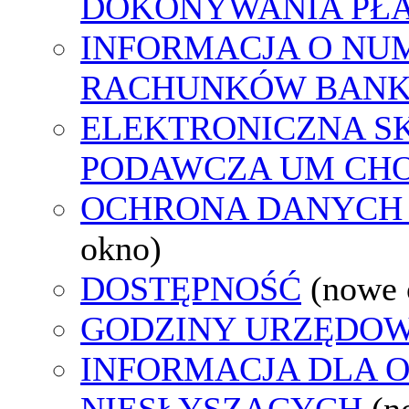
DOKONYWANIA PŁA
INFORMACJA O NU
RACHUNKÓW BAN
ELEKTRONICZNA S
PODAWCZA UM CH
OCHRONA DANYCH
okno)
DOSTĘPNOŚĆ
(nowe 
GODZINY URZĘDOW
INFORMACJA DLA 
NIESŁYSZĄCYCH
(n