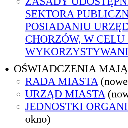
ZASADY UDOSTĘPN
SEKTORA PUBLICZ
POSIADANIU URZĘ
CHORZÓW, W CELU
WYKORZYSTYWAN
OŚWIADCZENIA MAJ
RADA MIASTA
(nowe
URZĄD MIASTA
(now
JEDNOSTKI ORGAN
okno)