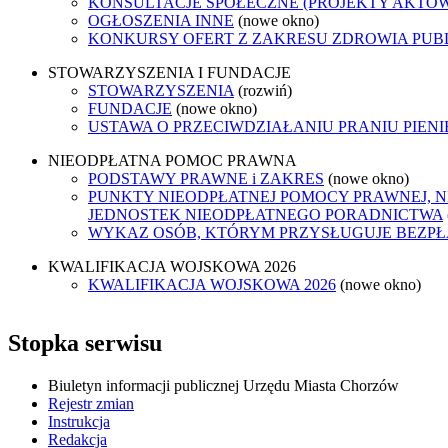
KONSULTACJE SPOŁECZNE (PROJEKTY AKTÓ
OGŁOSZENIA INNE
(nowe okno)
KONKURSY OFERT Z ZAKRESU ZDROWIA PUB
STOWARZYSZENIA I FUNDACJE
STOWARZYSZENIA
(rozwiń)
FUNDACJE
(nowe okno)
USTAWA O PRZECIWDZIAŁANIU PRANIU PIEN
NIEODPŁATNA POMOC PRAWNA
PODSTAWY PRAWNE i ZAKRES
(nowe okno)
PUNKTY NIEODPŁATNEJ POMOCY PRAWNEJ, N
JEDNOSTEK NIEODPŁATNEGO PORADNICTWA
WYKAZ OSÓB, KTÓRYM PRZYSŁUGUJE BEZP
KWALIFIKACJA WOJSKOWA 2026
KWALIFIKACJA WOJSKOWA 2026
(nowe okno)
Stopka serwisu
Biuletyn informacji publicznej Urzędu Miasta Chorzów
Rejestr zmian
Instrukcja
Redakcja