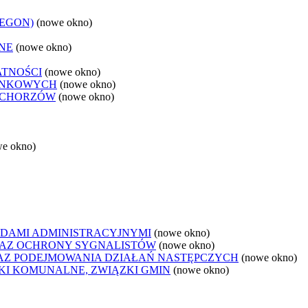
REGON)
(nowe okno)
NE
(nowe okno)
ATNOŚCI
(nowe okno)
ANKOWYCH
(nowe okno)
 CHORZÓW
(nowe okno)
we okno)
DAMI ADMINISTRACYJNYMI
(nowe okno)
AZ OCHRONY SYGNALISTÓW
(nowe okno)
Z PODEJMOWANIA DZIAŁAŃ NASTĘPCZYCH
(nowe okno)
ZKI KOMUNALNE, ZWIĄZKI GMIN
(nowe okno)