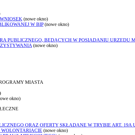
)
 WNIOSEK
(nowe okno)
BLIKOWANEJ W BIP
(nowe okno)
ORA PUBLICZNEGO, BĘDĄCYCH W POSIADANIU URZĘDU 
RZYSTYWANIA
(nowe okno)
 PROGRAMY MIASTA
)
nowe okno)
OŁECZNE
ICZNEGO ORAZ OFERTY SKŁADANE W TRYBIE ART. 19A
O WOLONTARIACIE
(nowe okno)