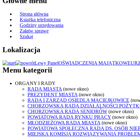
Główne menu
Strona główna
Książka telefoniczna
Godziny urzędowania
Załatw sprawę
Szukaj
Lokalizacja
Lewy Panel
OŚWIADCZENIA MAJĄTKOWE
UR
Menu kategorii
ORGANY I RADY
RADA MIASTA
(nowe okno)
PREZYDENT MIASTA
(nowe okno)
RADA I ZARZĄD OSIEDLA MACIEJKOWICE
(now
CHORZOWSKA RADA DZIAŁALNOŚCI POŻYTK
CHORZOWSKA RADA SENIORÓW
(nowe okno)
POWIATOWA RADA RYNKU PRACY
(nowe okno)
MŁODZIEŻOWA RADA MIASTA
(nowe okno)
POWIATOWA SPOŁECZNA RADA DS. OSÓB NI
MIEJSKA KOMISJA ROZWIĄZYWANIA PROB