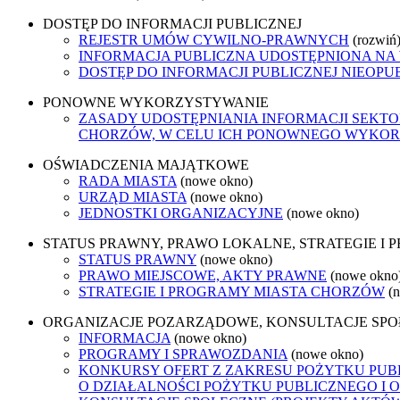
DOSTĘP DO INFORMACJI PUBLICZNEJ
REJESTR UMÓW CYWILNO-PRAWNYCH
(rozwiń
INFORMACJA PUBLICZNA UDOSTĘPNIONA NA
DOSTĘP DO INFORMACJI PUBLICZNEJ NIEOPU
PONOWNE WYKORZYSTYWANIE
ZASADY UDOSTĘPNIANIA INFORMACJI SEKT
CHORZÓW, W CELU ICH PONOWNEGO WYKO
OŚWIADCZENIA MAJĄTKOWE
RADA MIASTA
(nowe okno)
URZĄD MIASTA
(nowe okno)
JEDNOSTKI ORGANIZACYJNE
(nowe okno)
STATUS PRAWNY, PRAWO LOKALNE, STRATEGIE I
STATUS PRAWNY
(nowe okno)
PRAWO MIEJSCOWE, AKTY PRAWNE
(nowe okno
STRATEGIE I PROGRAMY MIASTA CHORZÓW
(
ORGANIZACJE POZARZĄDOWE, KONSULTACJE SP
INFORMACJA
(nowe okno)
PROGRAMY I SPRAWOZDANIA
(nowe okno)
KONKURSY OFERT Z ZAKRESU POŻYTKU PUBL
O DZIAŁALNOŚCI POŻYTKU PUBLICZNEGO I 