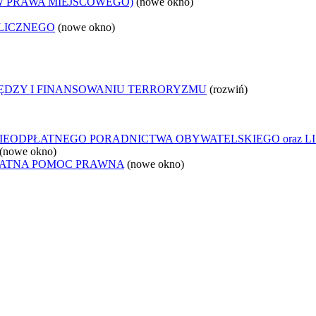
W PRAWA MIEJSCOWEGO)
(nowe okno)
LICZNEGO
(nowe okno)
IĘDZY I FINANSOWANIU TERRORYZMU
(rozwiń)
IEODPŁATNEGO PORADNICTWA OBYWATELSKIEGO oraz L
(nowe okno)
ŁATNA POMOC PRAWNA
(nowe okno)