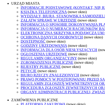
URZĄD MIASTA
INFORMACJE PODSTAWOWE (KONTAKT, NIP, 
KSIĄŻKA TELEFONICZNA
(nowe okno)
WYDZIAŁY, BIURA, STANOWISKA SAMODZIEL
ZAŁATW SPRAWĘ W URZĘDZIE
(nowe okno)
INFORMACJA O SPOSOBIE DOKONYWANIA PŁ
INFORMACJA O NUMERACH RACHUNKÓW B
ELEKTRONICZNA SKRZYNKA PODAWCZA UM
OCHRONA DANYCH OSOBOWYCH
(nowe okno)
DOSTĘPNOŚĆ
(nowe okno)
GODZINY URZĘDOWANIA
(nowe okno)
INFORMACJA DLA OSÓB NIESŁYSZĄCYCH
(no
OGŁOSZENIA URZĘDOWE
(nowe okno)
REGULAMIN ORGANIZACYJNY
(nowe okno)
ZGROMADZENIA PUBLICZNE
(nowe okno)
REJESTRY PUBLICZNE
(nowe okno)
PETYCJE
(nowe okno)
BIURO RZECZY ZNALEZIONYCH
(nowe okno)
PRAWO POMOCY W POSTĘPOWANIU PRZED SĄ
REGULAMIN ZGŁOSZEŃ WEWNĘTRZNYCH OR
PROCEDURA ZGŁOSZEŃ ZEWNĘTRZNYCH ORA
ORGANY ADMINISTRACJI PUBLICZNEJ, ZWIĄ
ZAMÓWIENIA PUBLICZNE
PLATFORMA ZAKUPOWA
(nowe okno)