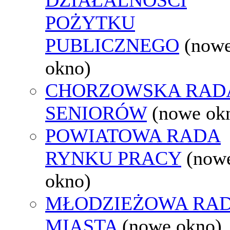
POŻYTKU
PUBLICZNEGO
(now
okno)
CHORZOWSKA RAD
SENIORÓW
(nowe ok
POWIATOWA RADA
RYNKU PRACY
(now
okno)
MŁODZIEŻOWA RA
MIASTA
(nowe okno)