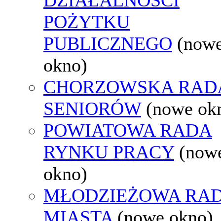
POŻYTKU
PUBLICZNEGO
(now
okno)
CHORZOWSKA RAD
SENIORÓW
(nowe ok
POWIATOWA RADA
RYNKU PRACY
(now
okno)
MŁODZIEŻOWA RA
MIASTA
(nowe okno)