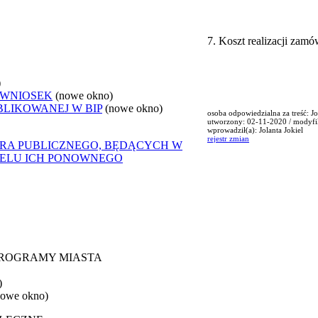
7. Koszt realizacji zamó
)
 WNIOSEK
(nowe okno)
BLIKOWANEJ W BIP
(nowe okno)
osoba odpowiedzialna za treść: Jo
utworzony: 02-11-2020 / modyf
wprowadził(a): Jolanta Jokiel
rejestr zmian
ORA PUBLICZNEGO, BĘDĄCYCH W
CELU ICH PONOWNEGO
 PROGRAMY MIASTA
)
nowe okno)