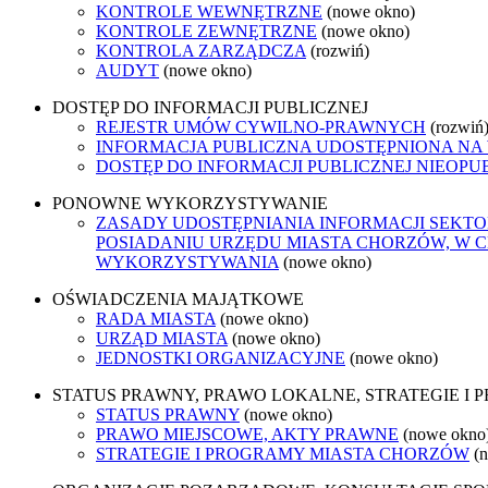
KONTROLE WEWNĘTRZNE
(nowe okno)
KONTROLE ZEWNĘTRZNE
(nowe okno)
KONTROLA ZARZĄDCZA
(rozwiń)
AUDYT
(nowe okno)
DOSTĘP DO INFORMACJI PUBLICZNEJ
REJESTR UMÓW CYWILNO-PRAWNYCH
(rozwiń
INFORMACJA PUBLICZNA UDOSTĘPNIONA NA
DOSTĘP DO INFORMACJI PUBLICZNEJ NIEOPU
PONOWNE WYKORZYSTYWANIE
ZASADY UDOSTĘPNIANIA INFORMACJI SEKT
POSIADANIU URZĘDU MIASTA CHORZÓW, W 
WYKORZYSTYWANIA
(nowe okno)
OŚWIADCZENIA MAJĄTKOWE
RADA MIASTA
(nowe okno)
URZĄD MIASTA
(nowe okno)
JEDNOSTKI ORGANIZACYJNE
(nowe okno)
STATUS PRAWNY, PRAWO LOKALNE, STRATEGIE I
STATUS PRAWNY
(nowe okno)
PRAWO MIEJSCOWE, AKTY PRAWNE
(nowe okno
STRATEGIE I PROGRAMY MIASTA CHORZÓW
(