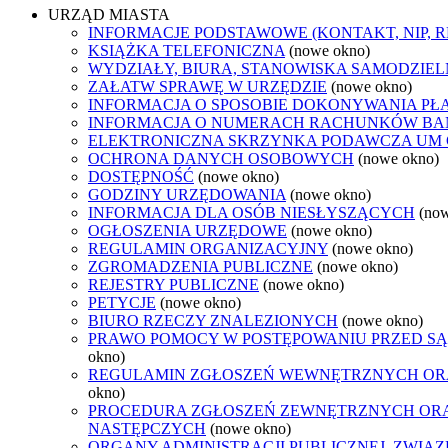
URZĄD MIASTA
INFORMACJE PODSTAWOWE (KONTAKT, NIP, 
KSIĄŻKA TELEFONICZNA
(nowe okno)
WYDZIAŁY, BIURA, STANOWISKA SAMODZIEL
ZAŁATW SPRAWĘ W URZĘDZIE
(nowe okno)
INFORMACJA O SPOSOBIE DOKONYWANIA PŁ
INFORMACJA O NUMERACH RACHUNKÓW B
ELEKTRONICZNA SKRZYNKA PODAWCZA UM
OCHRONA DANYCH OSOBOWYCH
(nowe okno)
DOSTĘPNOŚĆ
(nowe okno)
GODZINY URZĘDOWANIA
(nowe okno)
INFORMACJA DLA OSÓB NIESŁYSZĄCYCH
(no
OGŁOSZENIA URZĘDOWE
(nowe okno)
REGULAMIN ORGANIZACYJNY
(nowe okno)
ZGROMADZENIA PUBLICZNE
(nowe okno)
REJESTRY PUBLICZNE
(nowe okno)
PETYCJE
(nowe okno)
BIURO RZECZY ZNALEZIONYCH
(nowe okno)
PRAWO POMOCY W POSTĘPOWANIU PRZED SĄ
okno)
REGULAMIN ZGŁOSZEŃ WEWNĘTRZNYCH OR
okno)
PROCEDURA ZGŁOSZEŃ ZEWNĘTRZNYCH ORA
NASTĘPCZYCH
(nowe okno)
ORGANY ADMINISTRACJI PUBLICZNEJ, ZWIĄ