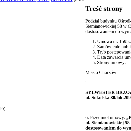
Treść strony
Podział budynku Ośrodk
Siemianowickiej 58 w 
dostosowaniem do wym
Umowa nr: 1595.
Zamówienie publi
Tryb postępowania
Data zawarcia um
Strony umowy:
Miasto Chorzów
i
SYLWESTER BRZOZ
ul. Sokolska 80/lok.20
no)
6. Przedmiot umowy:
„P
ul. Siemianowickiej 5
dostosowaniem do wy