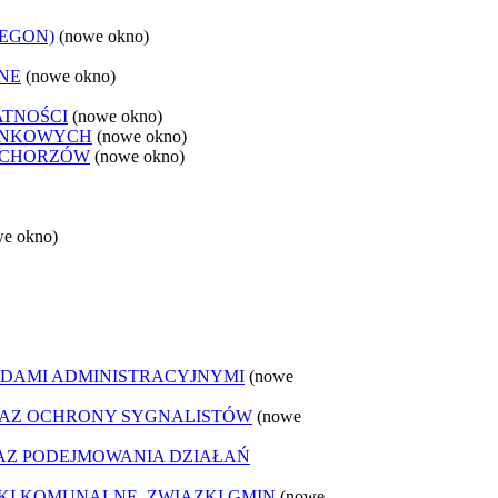
REGON)
(nowe okno)
NE
(nowe okno)
ATNOŚCI
(nowe okno)
ANKOWYCH
(nowe okno)
 CHORZÓW
(nowe okno)
we okno)
DAMI ADMINISTRACYJNYMI
(nowe
AZ OCHRONY SYGNALISTÓW
(nowe
Z PODEJMOWANIA DZIAŁAŃ
ZKI KOMUNALNE, ZWIĄZKI GMIN
(nowe