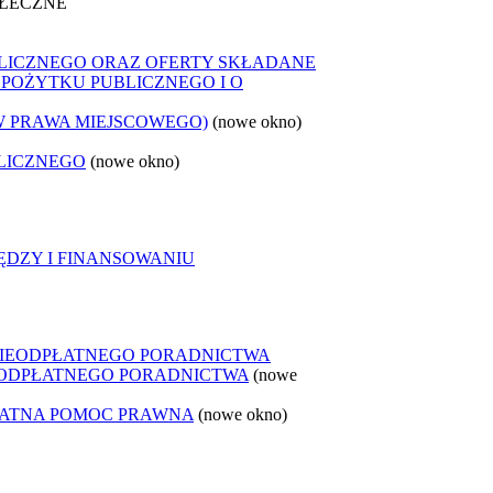
OŁECZNE
LICZNEGO ORAZ OFERTY SKŁADANE
 POŻYTKU PUBLICZNEGO I O
W PRAWA MIEJSCOWEGO)
(nowe okno)
LICZNEGO
(nowe okno)
ĘDZY I FINANSOWANIU
NIEODPŁATNEGO PORADNICTWA
IEODPŁATNEGO PORADNICTWA
(nowe
ŁATNA POMOC PRAWNA
(nowe okno)