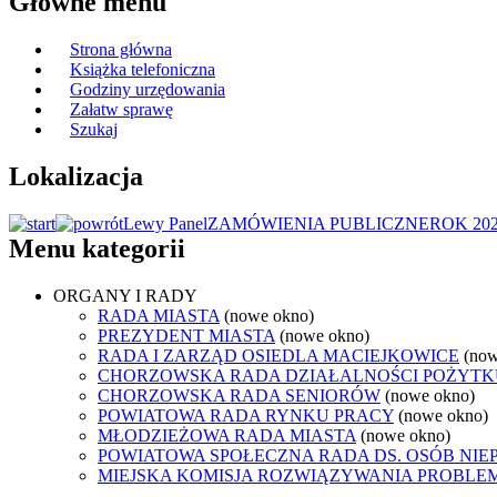
Główne menu
Strona główna
Książka telefoniczna
Godziny urzędowania
Załatw sprawę
Szukaj
Lokalizacja
Lewy Panel
ZAMÓWIENIA PUBLICZNE
ROK 20
Menu kategorii
ORGANY I RADY
RADA MIASTA
(nowe okno)
PREZYDENT MIASTA
(nowe okno)
RADA I ZARZĄD OSIEDLA MACIEJKOWICE
(now
CHORZOWSKA RADA DZIAŁALNOŚCI POŻYTK
CHORZOWSKA RADA SENIORÓW
(nowe okno)
POWIATOWA RADA RYNKU PRACY
(nowe okno)
MŁODZIEŻOWA RADA MIASTA
(nowe okno)
POWIATOWA SPOŁECZNA RADA DS. OSÓB NI
MIEJSKA KOMISJA ROZWIĄZYWANIA PROB