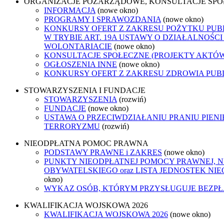
ORGANIZACJE POZARZĄDOWE, KONSULTACJE SP
INFORMACJA
(nowe okno)
PROGRAMY I SPRAWOZDANIA
(nowe okno)
KONKURSY OFERT Z ZAKRESU POŻYTKU PUB
W TRYBIE ART. 19A USTAWY O DZIAŁALNOŚCI
WOLONTARIACIE
(nowe okno)
KONSULTACJE SPOŁECZNE (PROJEKTY AKTÓ
OGŁOSZENIA INNE
(nowe okno)
KONKURSY OFERT Z ZAKRESU ZDROWIA PUB
STOWARZYSZENIA I FUNDACJE
STOWARZYSZENIA
(rozwiń)
FUNDACJE
(nowe okno)
USTAWA O PRZECIWDZIAŁANIU PRANIU PIENI
TERRORYZMU
(rozwiń)
NIEODPŁATNA POMOC PRAWNA
PODSTAWY PRAWNE i ZAKRES
(nowe okno)
PUNKTY NIEODPŁATNEJ POMOCY PRAWNEJ, 
OBYWATELSKIEGO oraz LISTA JEDNOSTEK N
okno)
WYKAZ OSÓB, KTÓRYM PRZYSŁUGUJE BEZP
KWALIFIKACJA WOJSKOWA 2026
KWALIFIKACJA WOJSKOWA 2026
(nowe okno)