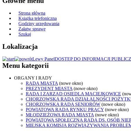
Główne menu
Strona główna
Książka telefoniczna
Godziny urzędowania
Załatw sprawę
Szukaj
Lokalizacja
Lewy Panel
DOSTĘP DO INFORMACJI PUBLIC
Menu kategorii
ORGANY I RADY
RADA MIASTA
(nowe okno)
PREZYDENT MIASTA
(nowe okno)
RADA I ZARZĄD OSIEDLA MACIEJKOWICE
(now
CHORZOWSKA RADA DZIAŁALNOŚCI POŻYTK
CHORZOWSKA RADA SENIORÓW
(nowe okno)
POWIATOWA RADA RYNKU PRACY
(nowe okno)
MŁODZIEŻOWA RADA MIASTA
(nowe okno)
POWIATOWA SPOŁECZNA RADA DS. OSÓB NI
MIEJSKA KOMISJA ROZWIĄZYWANIA PROB