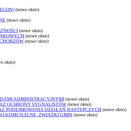
REGON)
(nowe okno)
NE
(nowe okno)
ATNOŚCI
(nowe okno)
ANKOWYCH
(nowe okno)
 CHORZÓW
(nowe okno)
we okno)
DAMI ADMINISTRACYJNYMI
(nowe okno)
AZ OCHRONY SYGNALISTÓW
(nowe okno)
Z PODEJMOWANIA DZIAŁAŃ NASTĘPCZYCH
(nowe okno)
ZKI KOMUNALNE, ZWIĄZKI GMIN
(nowe okno)