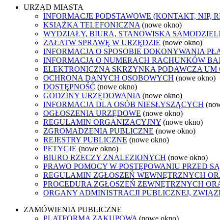
URZĄD MIASTA
INFORMACJE PODSTAWOWE (KONTAKT, NIP, 
KSIĄŻKA TELEFONICZNA
(nowe okno)
WYDZIAŁY, BIURA, STANOWISKA SAMODZIEL
ZAŁATW SPRAWĘ W URZĘDZIE
(nowe okno)
INFORMACJA O SPOSOBIE DOKONYWANIA PŁ
INFORMACJA O NUMERACH RACHUNKÓW B
ELEKTRONICZNA SKRZYNKA PODAWCZA UM
OCHRONA DANYCH OSOBOWYCH
(nowe okno)
DOSTĘPNOŚĆ
(nowe okno)
GODZINY URZĘDOWANIA
(nowe okno)
INFORMACJA DLA OSÓB NIESŁYSZĄCYCH
(no
OGŁOSZENIA URZĘDOWE
(nowe okno)
REGULAMIN ORGANIZACYJNY
(nowe okno)
ZGROMADZENIA PUBLICZNE
(nowe okno)
REJESTRY PUBLICZNE
(nowe okno)
PETYCJE
(nowe okno)
BIURO RZECZY ZNALEZIONYCH
(nowe okno)
PRAWO POMOCY W POSTĘPOWANIU PRZED SĄ
REGULAMIN ZGŁOSZEŃ WEWNĘTRZNYCH OR
PROCEDURA ZGŁOSZEŃ ZEWNĘTRZNYCH ORA
ORGANY ADMINISTRACJI PUBLICZNEJ, ZWIĄ
ZAMÓWIENIA PUBLICZNE
PLATFORMA ZAKUPOWA
(nowe okno)