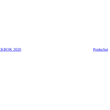
EK
ROK 2020
Posłuchaj