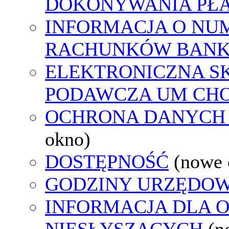
DOKONYWANIA PŁA
INFORMACJA O NU
RACHUNKÓW BAN
ELEKTRONICZNA S
PODAWCZA UM CH
OCHRONA DANYCH
okno)
DOSTĘPNOŚĆ
(nowe 
GODZINY URZĘDOW
INFORMACJA DLA 
NIESŁYSZĄCYCH
(n