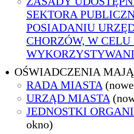
ZASADY UDOSTĘPN
SEKTORA PUBLICZ
POSIADANIU URZĘ
CHORZÓW, W CELU
WYKORZYSTYWAN
OŚWIADCZENIA MAJ
RADA MIASTA
(nowe
URZĄD MIASTA
(now
JEDNOSTKI ORGAN
okno)