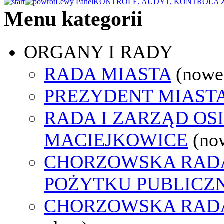
Lewy Panel
KONTROLE, AUDYT, KONTROLA
Menu kategorii
ORGANY I RADY
RADA MIASTA
(nowe
PREZYDENT MIAST
RADA I ZARZĄD OS
MACIEJKOWICE
(no
CHORZOWSKA RADA
POŻYTKU PUBLICZ
CHORZOWSKA RAD