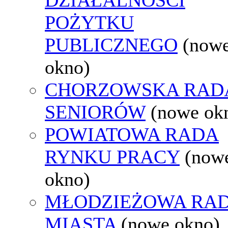
POŻYTKU
PUBLICZNEGO
(now
okno)
CHORZOWSKA RAD
SENIORÓW
(nowe ok
POWIATOWA RADA
RYNKU PRACY
(now
okno)
MŁODZIEŻOWA RA
MIASTA
(nowe okno)