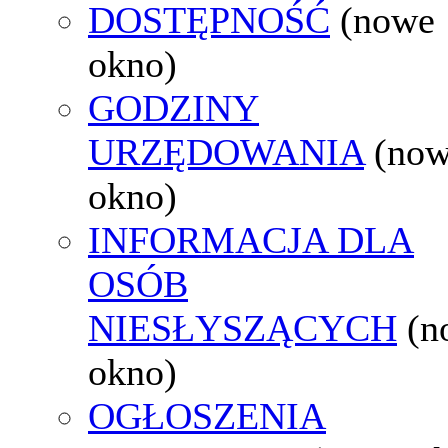
DOSTĘPNOŚĆ
(nowe
okno)
GODZINY
URZĘDOWANIA
(no
okno)
INFORMACJA DLA
OSÓB
NIESŁYSZĄCYCH
(n
okno)
OGŁOSZENIA