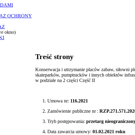
ĄDAMI
RAZ OCHRONY
AZ
we okno)
KI
Treść strony
Konserwacja i utrzymanie placów zabaw, siłowni pl
skateparków, pumptracków i innych obiektów infras
w podziale na 2 części Część II
Umowa nr:
116.2021
Zamówienie publiczne nr :
RZP.271.571.202
Tryb postępowania:
przetarg nieograniczon
Data zawarcia umowy:
01.02.2021 roku