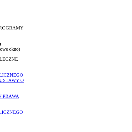
 PROGRAMY
)
nowe okno)
OŁECZNE
LICZNEGO
 USTAWY O
W PRAWA
LICZNEGO