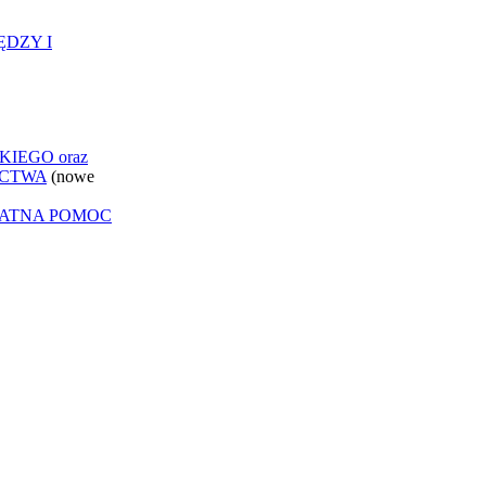
ĘDZY I
IEGO oraz
ICTWA
(nowe
ŁATNA POMOC