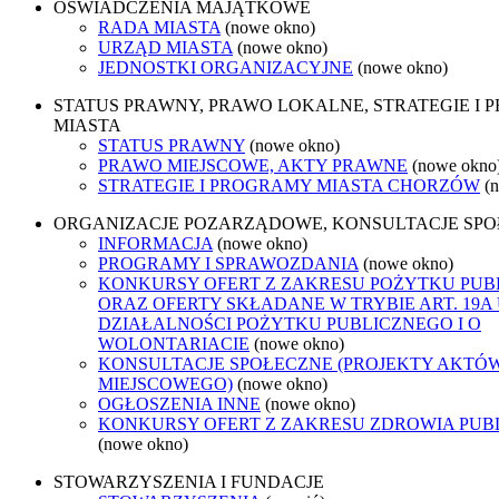
OŚWIADCZENIA MAJĄTKOWE
RADA MIASTA
(nowe okno)
URZĄD MIASTA
(nowe okno)
JEDNOSTKI ORGANIZACYJNE
(nowe okno)
STATUS PRAWNY, PRAWO LOKALNE, STRATEGIE I
MIASTA
STATUS PRAWNY
(nowe okno)
PRAWO MIEJSCOWE, AKTY PRAWNE
(nowe okno
STRATEGIE I PROGRAMY MIASTA CHORZÓW
(
ORGANIZACJE POZARZĄDOWE, KONSULTACJE SP
INFORMACJA
(nowe okno)
PROGRAMY I SPRAWOZDANIA
(nowe okno)
KONKURSY OFERT Z ZAKRESU POŻYTKU PUB
ORAZ OFERTY SKŁADANE W TRYBIE ART. 19A
DZIAŁALNOŚCI POŻYTKU PUBLICZNEGO I O
WOLONTARIACIE
(nowe okno)
KONSULTACJE SPOŁECZNE (PROJEKTY AKTÓ
MIEJSCOWEGO)
(nowe okno)
OGŁOSZENIA INNE
(nowe okno)
KONKURSY OFERT Z ZAKRESU ZDROWIA PUB
(nowe okno)
STOWARZYSZENIA I FUNDACJE