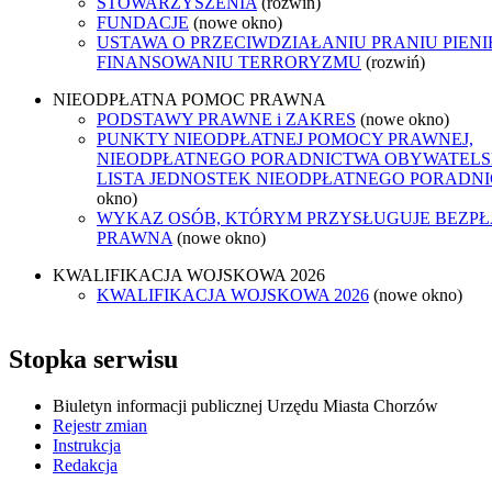
STOWARZYSZENIA
(rozwiń)
FUNDACJE
(nowe okno)
USTAWA O PRZECIWDZIAŁANIU PRANIU PIENI
FINANSOWANIU TERRORYZMU
(rozwiń)
NIEODPŁATNA POMOC PRAWNA
PODSTAWY PRAWNE i ZAKRES
(nowe okno)
PUNKTY NIEODPŁATNEJ POMOCY PRAWNEJ,
NIEODPŁATNEGO PORADNICTWA OBYWATELSK
LISTA JEDNOSTEK NIEODPŁATNEGO PORADN
okno)
WYKAZ OSÓB, KTÓRYM PRZYSŁUGUJE BEZP
PRAWNA
(nowe okno)
KWALIFIKACJA WOJSKOWA 2026
KWALIFIKACJA WOJSKOWA 2026
(nowe okno)
Stopka serwisu
Biuletyn informacji publicznej Urzędu Miasta Chorzów
Rejestr zmian
Instrukcja
Redakcja