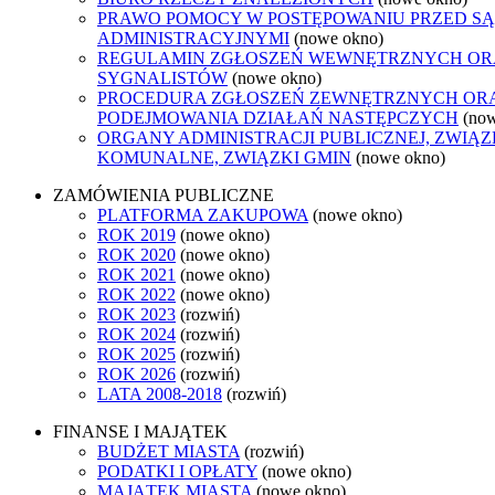
PRAWO POMOCY W POSTĘPOWANIU PRZED S
ADMINISTRACYJNYMI
(nowe okno)
REGULAMIN ZGŁOSZEŃ WEWNĘTRZNYCH O
SYGNALISTÓW
(nowe okno)
PROCEDURA ZGŁOSZEŃ ZEWNĘTRZNYCH OR
PODEJMOWANIA DZIAŁAŃ NASTĘPCZYCH
(no
ORGANY ADMINISTRACJI PUBLICZNEJ, ZWIĄZ
KOMUNALNE, ZWIĄZKI GMIN
(nowe okno)
ZAMÓWIENIA PUBLICZNE
PLATFORMA ZAKUPOWA
(nowe okno)
ROK 2019
(nowe okno)
ROK 2020
(nowe okno)
ROK 2021
(nowe okno)
ROK 2022
(nowe okno)
ROK 2023
(rozwiń)
ROK 2024
(rozwiń)
ROK 2025
(rozwiń)
ROK 2026
(rozwiń)
LATA 2008-2018
(rozwiń)
FINANSE I MAJĄTEK
BUDŻET MIASTA
(rozwiń)
PODATKI I OPŁATY
(nowe okno)
MAJĄTEK MIASTA
(nowe okno)