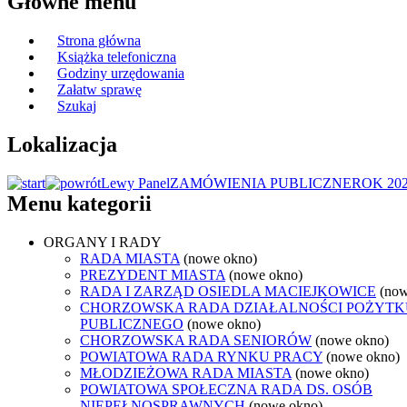
Główne menu
Strona główna
Książka telefoniczna
Godziny urzędowania
Załatw sprawę
Szukaj
Lokalizacja
Lewy Panel
ZAMÓWIENIA PUBLICZNE
ROK 20
Menu kategorii
ORGANY I RADY
RADA MIASTA
(nowe okno)
PREZYDENT MIASTA
(nowe okno)
RADA I ZARZĄD OSIEDLA MACIEJKOWICE
(now
CHORZOWSKA RADA DZIAŁALNOŚCI POŻYTK
PUBLICZNEGO
(nowe okno)
CHORZOWSKA RADA SENIORÓW
(nowe okno)
POWIATOWA RADA RYNKU PRACY
(nowe okno)
MŁODZIEŻOWA RADA MIASTA
(nowe okno)
POWIATOWA SPOŁECZNA RADA DS. OSÓB
NIEPEŁNOSPRAWNYCH
(nowe okno)