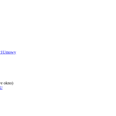
21
Umowy
e okno)
U