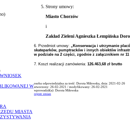
Strony umowy:
no)
Miasto Chorzów
i
Zakład Zieleni Agnieszka Łempińska Dorot
6. Przedmiot umowy:
„
Konserwacja i utrzymanie placó
skateparków, pumptracków i innych obiektów infrastr
w podziale na 2 części, zgodnie z załącznikiem nr 11
7. Koszt realizacji zamówienia:
126.463,68
zł brutto
)
 WNIOSEK
osoba odpowiedzialna za treść: Dorota Miłowska, dnia: 2021-02-26
UBLIKOWANEJ W
utworzony: 26-02-2021 / modyfikowany: 26-02-2021
wprowadził(a): Dorota Miłowska
rejestr zmian
ORA
RZĘDU MIASTA
RZYSTYWANIA