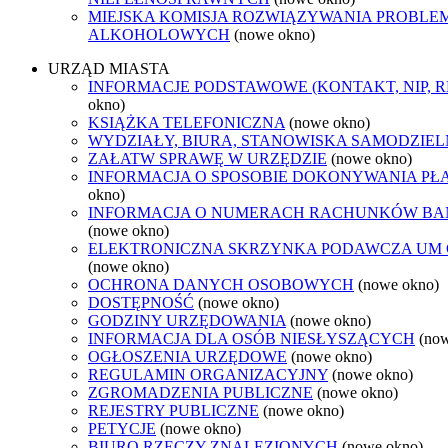
MIEJSKA KOMISJA ROZWIĄZYWANIA PROBL
ALKOHOLOWYCH
(nowe okno)
URZĄD MIASTA
INFORMACJE PODSTAWOWE (KONTAKT, NIP, 
okno)
KSIĄŻKA TELEFONICZNA
(nowe okno)
WYDZIAŁY, BIURA, STANOWISKA SAMODZIEL
ZAŁATW SPRAWĘ W URZĘDZIE
(nowe okno)
INFORMACJA O SPOSOBIE DOKONYWANIA PŁ
okno)
INFORMACJA O NUMERACH RACHUNKÓW B
(nowe okno)
ELEKTRONICZNA SKRZYNKA PODAWCZA UM
(nowe okno)
OCHRONA DANYCH OSOBOWYCH
(nowe okno)
DOSTĘPNOŚĆ
(nowe okno)
GODZINY URZĘDOWANIA
(nowe okno)
INFORMACJA DLA OSÓB NIESŁYSZĄCYCH
(no
OGŁOSZENIA URZĘDOWE
(nowe okno)
REGULAMIN ORGANIZACYJNY
(nowe okno)
ZGROMADZENIA PUBLICZNE
(nowe okno)
REJESTRY PUBLICZNE
(nowe okno)
PETYCJE
(nowe okno)
BIURO RZECZY ZNALEZIONYCH
(nowe okno)