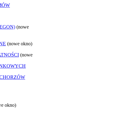
EMÓW
REGON)
(nowe
NE
(nowe okno)
ATNOŚCI
(nowe
ANKOWYCH
 CHORZÓW
we okno)