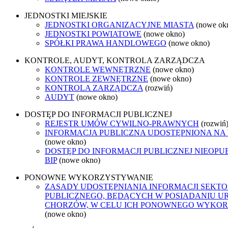
JEDNOSTKI MIEJSKIE
JEDNOSTKI ORGANIZACYJNE MIASTA
(nowe ok
JEDNOSTKI POWIATOWE
(nowe okno)
SPÓŁKI PRAWA HANDLOWEGO
(nowe okno)
KONTROLE, AUDYT, KONTROLA ZARZĄDCZA
KONTROLE WEWNĘTRZNE
(nowe okno)
KONTROLE ZEWNĘTRZNE
(nowe okno)
KONTROLA ZARZĄDCZA
(rozwiń)
AUDYT
(nowe okno)
DOSTĘP DO INFORMACJI PUBLICZNEJ
REJESTR UMÓW CYWILNO-PRAWNYCH
(rozwiń
INFORMACJA PUBLICZNA UDOSTĘPNIONA NA
(nowe okno)
DOSTĘP DO INFORMACJI PUBLICZNEJ NIEOP
BIP
(nowe okno)
PONOWNE WYKORZYSTYWANIE
ZASADY UDOSTĘPNIANIA INFORMACJI SEKT
PUBLICZNEGO, BĘDĄCYCH W POSIADANIU U
CHORZÓW, W CELU ICH PONOWNEGO WYKO
(nowe okno)