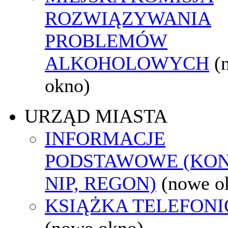
ROZWIĄZYWANIA
PROBLEMÓW
ALKOHOLOWYCH
(
okno)
URZĄD MIASTA
INFORMACJE
PODSTAWOWE (KON
NIP, REGON)
(nowe o
KSIĄŻKA TELEFON
(nowe okno)