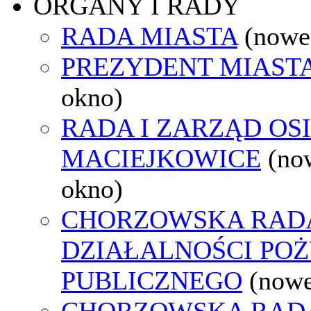
ORGANY I RADY
RADA MIASTA
(nowe
PREZYDENT MIAST
okno)
RADA I ZARZĄD OS
MACIEJKOWICE
(no
okno)
CHORZOWSKA RAD
DZIAŁALNOŚCI PO
PUBLICZNEGO
(nowe
CHORZOWSKA RAD