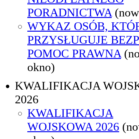
PORADNICTWA
(now
WYKAZ OSÓB, KTÓ
PRZYSŁUGUJE BEZ
POMOC PRAWNA
(n
okno)
KWALIFIKACJA WOJS
2026
KWALIFIKACJA
WOJSKOWA 2026
(n