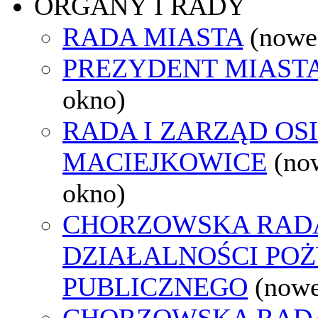
ORGANY I RADY
RADA MIASTA
(nowe
PREZYDENT MIAST
okno)
RADA I ZARZĄD OS
MACIEJKOWICE
(no
okno)
CHORZOWSKA RAD
DZIAŁALNOŚCI PO
PUBLICZNEGO
(nowe
CHORZOWSKA RAD