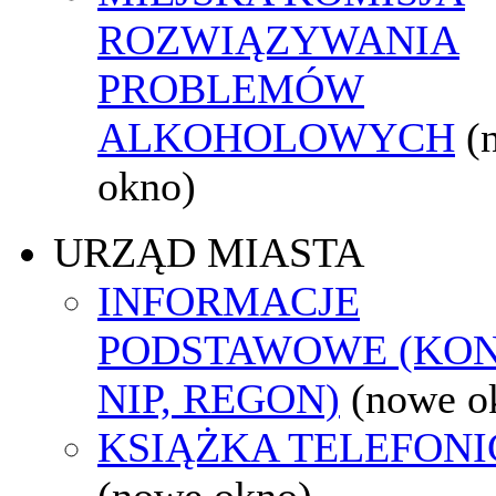
ROZWIĄZYWANIA
PROBLEMÓW
ALKOHOLOWYCH
(
okno)
URZĄD MIASTA
INFORMACJE
PODSTAWOWE (KON
NIP, REGON)
(nowe o
KSIĄŻKA TELEFON
(nowe okno)