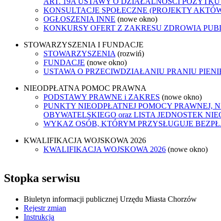
ART. 19A USTAWY O DZIAŁALNOŚCI POŻYTKU
KONSULTACJE SPOŁECZNE (PROJEKTY AKTÓ
OGŁOSZENIA INNE
(nowe okno)
KONKURSY OFERT Z ZAKRESU ZDROWIA PUB
STOWARZYSZENIA I FUNDACJE
STOWARZYSZENIA
(rozwiń)
FUNDACJE
(nowe okno)
USTAWA O PRZECIWDZIAŁANIU PRANIU PIEN
NIEODPŁATNA POMOC PRAWNA
PODSTAWY PRAWNE i ZAKRES
(nowe okno)
PUNKTY NIEODPŁATNEJ POMOCY PRAWNEJ, 
OBYWATELSKIEGO oraz LISTA JEDNOSTEK N
WYKAZ OSÓB, KTÓRYM PRZYSŁUGUJE BEZP
KWALIFIKACJA WOJSKOWA 2026
KWALIFIKACJA WOJSKOWA 2026
(nowe okno)
Stopka serwisu
Biuletyn informacji publicznej Urzędu Miasta Chorzów
Rejestr zmian
Instrukcja