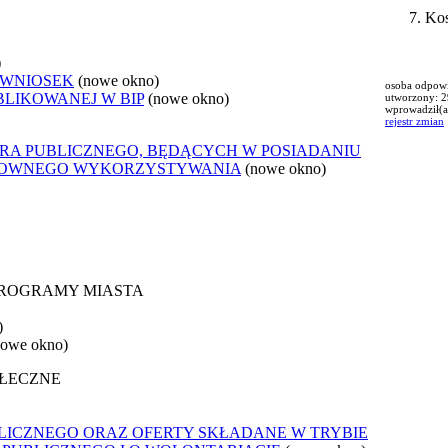
Kos
)
 WNIOSEK
(nowe okno)
osoba odpowi
BLIKOWANEJ W BIP
(nowe okno)
utworzony: 
wprowadził(a
rejestr zmian
ORA PUBLICZNEGO, BĘDĄCYCH W POSIADANIU
ONOWNEGO WYKORZYSTYWANIA
(nowe okno)
 PROGRAMY MIASTA
)
nowe okno)
OŁECZNE
LICZNEGO ORAZ OFERTY SKŁADANE W TRYBIE