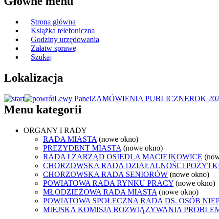
Główne menu
Strona główna
Książka telefoniczna
Godziny urzędowania
Załatw sprawę
Szukaj
Lokalizacja
Lewy Panel
ZAMÓWIENIA PUBLICZNE
ROK 20
Menu kategorii
ORGANY I RADY
RADA MIASTA
(nowe okno)
PREZYDENT MIASTA
(nowe okno)
RADA I ZARZĄD OSIEDLA MACIEJKOWICE
(now
CHORZOWSKA RADA DZIAŁALNOŚCI POŻYTK
CHORZOWSKA RADA SENIORÓW
(nowe okno)
POWIATOWA RADA RYNKU PRACY
(nowe okno)
MŁODZIEŻOWA RADA MIASTA
(nowe okno)
POWIATOWA SPOŁECZNA RADA DS. OSÓB NI
MIEJSKA KOMISJA ROZWIĄZYWANIA PROB