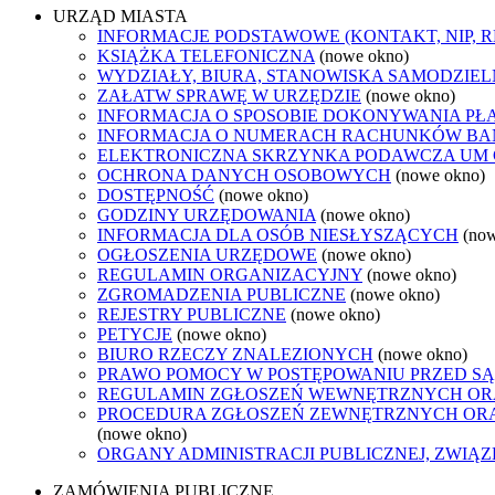
URZĄD MIASTA
INFORMACJE PODSTAWOWE (KONTAKT, NIP, 
KSIĄŻKA TELEFONICZNA
(nowe okno)
WYDZIAŁY, BIURA, STANOWISKA SAMODZIEL
ZAŁATW SPRAWĘ W URZĘDZIE
(nowe okno)
INFORMACJA O SPOSOBIE DOKONYWANIA PŁ
INFORMACJA O NUMERACH RACHUNKÓW B
ELEKTRONICZNA SKRZYNKA PODAWCZA UM
OCHRONA DANYCH OSOBOWYCH
(nowe okno)
DOSTĘPNOŚĆ
(nowe okno)
GODZINY URZĘDOWANIA
(nowe okno)
INFORMACJA DLA OSÓB NIESŁYSZĄCYCH
(no
OGŁOSZENIA URZĘDOWE
(nowe okno)
REGULAMIN ORGANIZACYJNY
(nowe okno)
ZGROMADZENIA PUBLICZNE
(nowe okno)
REJESTRY PUBLICZNE
(nowe okno)
PETYCJE
(nowe okno)
BIURO RZECZY ZNALEZIONYCH
(nowe okno)
PRAWO POMOCY W POSTĘPOWANIU PRZED SĄ
REGULAMIN ZGŁOSZEŃ WEWNĘTRZNYCH OR
PROCEDURA ZGŁOSZEŃ ZEWNĘTRZNYCH ORA
(nowe okno)
ORGANY ADMINISTRACJI PUBLICZNEJ, ZWIĄ
ZAMÓWIENIA PUBLICZNE