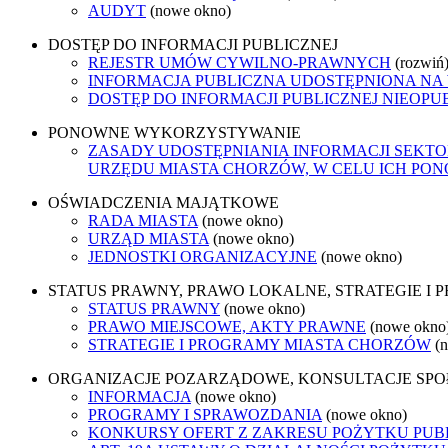
AUDYT
(nowe okno)
DOSTĘP DO INFORMACJI PUBLICZNEJ
REJESTR UMÓW CYWILNO-PRAWNYCH
(rozwiń
INFORMACJA PUBLICZNA UDOSTĘPNIONA NA
DOSTĘP DO INFORMACJI PUBLICZNEJ NIEOPU
PONOWNE WYKORZYSTYWANIE
ZASADY UDOSTĘPNIANIA INFORMACJI SEKT
URZĘDU MIASTA CHORZÓW, W CELU ICH P
OŚWIADCZENIA MAJĄTKOWE
RADA MIASTA
(nowe okno)
URZĄD MIASTA
(nowe okno)
JEDNOSTKI ORGANIZACYJNE
(nowe okno)
STATUS PRAWNY, PRAWO LOKALNE, STRATEGIE I
STATUS PRAWNY
(nowe okno)
PRAWO MIEJSCOWE, AKTY PRAWNE
(nowe okno
STRATEGIE I PROGRAMY MIASTA CHORZÓW
(
ORGANIZACJE POZARZĄDOWE, KONSULTACJE SP
INFORMACJA
(nowe okno)
PROGRAMY I SPRAWOZDANIA
(nowe okno)
KONKURSY OFERT Z ZAKRESU POŻYTKU PUB