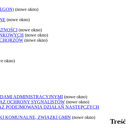
REGON)
(nowe okno)
NE
(nowe okno)
ATNOŚCI
(nowe okno)
ANKOWYCH
(nowe okno)
 CHORZÓW
(nowe okno)
we okno)
DAMI ADMINISTRACYJNYMI
(nowe okno)
AZ OCHRONY SYGNALISTÓW
(nowe okno)
Z PODEJMOWANIA DZIAŁAŃ NASTĘPCZYCH
ZKI KOMUNALNE, ZWIĄZKI GMIN
(nowe okno)
Treść