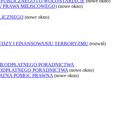
 PUBLICZNEGO I O WOLONTARIACIE
(nowe okno)
W PRAWA MIEJSCOWEGO)
(nowe okno)
LICZNEGO
(nowe okno)
IĘDZY I FINANSOWANIU TERRORYZMU
(rozwiń)
NIEODPŁATNEGO PORADNICTWA
IEODPŁATNEGO PORADNICTWA
(nowe okno)
ŁATNA POMOC PRAWNA
(nowe okno)