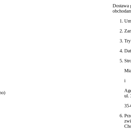
Dostawa 
obchodam
Umo
Zam
Try
Dat
Str
Mia
i
Age
no)
ul.
35-
Prz
zwi
Ch