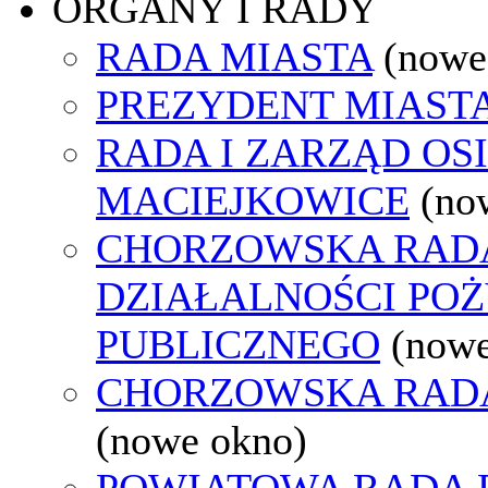
ORGANY I RADY
RADA MIASTA
(nowe
PREZYDENT MIAST
RADA I ZARZĄD OS
MACIEJKOWICE
(no
CHORZOWSKA RAD
DZIAŁALNOŚCI PO
PUBLICZNEGO
(nowe
CHORZOWSKA RAD
(nowe okno)
POWIATOWA RADA