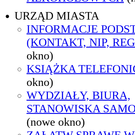
URZĄD MIASTA
INFORMACJE POD
(KONTAKT, NIP, RE
okno)
KSIĄŻKA TELEFON
okno)
WYDZIAŁY, BIURA,
STANOWISKA SAMO
(nowe okno)
ZAŁATW SPRAWĘ W