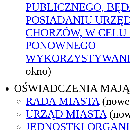
PUBLICZNEGO, BĘ
POSIADANIU URZĘ
CHORZÓW, W CELU 
PONOWNEGO
WYKORZYSTYWAN
okno)
OŚWIADCZENIA MAJ
RADA MIASTA
(nowe
URZĄD MIASTA
(now
JEDNOSTKI ORGAN