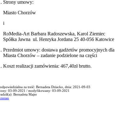
Strony umowy:
Miasto Chorzów
i
RoMedia-Art Barbara Radoszewska, Karol Ziemiec
Spółka Jawna ul. Henryka Jordana 25 40-056 Katowice
Przedmiot umowy: dostawa gadżetów promocyjnych dla
Miasta Chorzów – zadanie podzielone na części
Koszt realizacji zamówienia: 467,40zł brutto.
odpowiedzialna za treść: Bernadeta Dziacko, dnia: 2021-09-03
zony: 03-09-2021 / modyfikowany: 03-09-2021
dził(a): Bernadeta Majer
r zmian