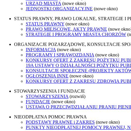
URZĄD MIASTA
(nowe okno)
JEDNOSTKI ORGANIZACYJNE
(nowe okno)
STATUS PRAWNY, PRAWO LOKALNE, STRATEGIE I
STATUS PRAWNY
(nowe okno)
PRAWO MIEJSCOWE, AKTY PRAWNE
(nowe okno
STRATEGIE I PROGRAMY MIASTA CHORZÓW
(
ORGANIZACJE POZARZĄDOWE, KONSULTACJE SP
INFORMACJA
(nowe okno)
PROGRAMY I SPRAWOZDANIA
(nowe okno)
KONKURSY OFERT Z ZAKRESU POŻYTKU PUBL
19A USTAWY O DZIAŁALNOŚCI POŻYTKU PUB
KONSULTACJE SPOŁECZNE (PROJEKTY AKTÓ
OGŁOSZENIA INNE
(nowe okno)
KONKURSY OFERT Z ZAKRESU ZDROWIA PUB
STOWARZYSZENIA I FUNDACJE
STOWARZYSZENIA
(rozwiń)
FUNDACJE
(nowe okno)
USTAWA O PRZECIWDZIAŁANIU PRANIU PIEN
NIEODPŁATNA POMOC PRAWNA
PODSTAWY PRAWNE i ZAKRES
(nowe okno)
PUNKTY NIEODPŁATNEJ POMOCY PRAWNEJ, 