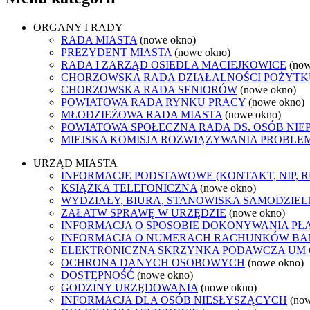
ORGANY I RADY
RADA MIASTA
(nowe okno)
PREZYDENT MIASTA
(nowe okno)
RADA I ZARZĄD OSIEDLA MACIEJKOWICE
(now
CHORZOWSKA RADA DZIAŁALNOŚCI POŻYTK
CHORZOWSKA RADA SENIORÓW
(nowe okno)
POWIATOWA RADA RYNKU PRACY
(nowe okno)
MŁODZIEŻOWA RADA MIASTA
(nowe okno)
POWIATOWA SPOŁECZNA RADA DS. OSÓB NI
MIEJSKA KOMISJA ROZWIĄZYWANIA PROB
URZĄD MIASTA
INFORMACJE PODSTAWOWE (KONTAKT, NIP, 
KSIĄŻKA TELEFONICZNA
(nowe okno)
WYDZIAŁY, BIURA, STANOWISKA SAMODZIEL
ZAŁATW SPRAWĘ W URZĘDZIE
(nowe okno)
INFORMACJA O SPOSOBIE DOKONYWANIA PŁ
INFORMACJA O NUMERACH RACHUNKÓW B
ELEKTRONICZNA SKRZYNKA PODAWCZA UM
OCHRONA DANYCH OSOBOWYCH
(nowe okno)
DOSTĘPNOŚĆ
(nowe okno)
GODZINY URZĘDOWANIA
(nowe okno)
INFORMACJA DLA OSÓB NIESŁYSZĄCYCH
(no