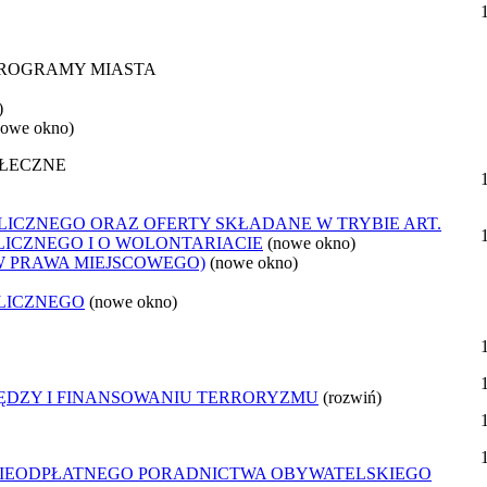
 PROGRAMY MIASTA
)
nowe okno)
OŁECZNE
ICZNEGO ORAZ OFERTY SKŁADANE W TRYBIE ART.
LICZNEGO I O WOLONTARIACIE
(nowe okno)
W PRAWA MIEJSCOWEGO)
(nowe okno)
LICZNEGO
(nowe okno)
IĘDZY I FINANSOWANIU TERRORYZMU
(rozwiń)
NIEODPŁATNEGO PORADNICTWA OBYWATELSKIEGO