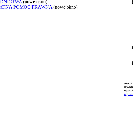
ADNICTWA
(nowe okno)
ŁATNA POMOC PRAWNA
(nowe okno)
osoba 
utwor
wprowa
rejest