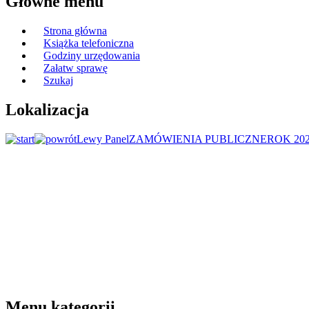
Główne menu
Strona główna
Książka telefoniczna
Godziny urzędowania
Załatw sprawę
Szukaj
Lokalizacja
Lewy Panel
ZAMÓWIENIA PUBLICZNE
ROK 20
Menu kategorii