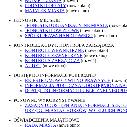
BUDŻET MIASTA
(rozwiń)
PODATKI I OPŁATY
(nowe okno)
MAJĄTEK MIASTA
(nowe okno)
JEDNOSTKI MIEJSKIE
JEDNOSTKI ORGANIZACYJNE MIASTA
(nowe ok
JEDNOSTKI POWIATOWE
(nowe okno)
SPÓŁKI PRAWA HANDLOWEGO
(nowe okno)
KONTROLE, AUDYT, KONTROLA ZARZĄDCZA
KONTROLE WEWNĘTRZNE
(nowe okno)
KONTROLE ZEWNĘTRZNE
(nowe okno)
KONTROLA ZARZĄDCZA
(rozwiń)
AUDYT
(nowe okno)
DOSTĘP DO INFORMACJI PUBLICZNEJ
REJESTR UMÓW CYWILNO-PRAWNYCH
(rozwiń
INFORMACJA PUBLICZNA UDOSTĘPNIONA NA
DOSTĘP DO INFORMACJI PUBLICZNEJ NIEOPU
PONOWNE WYKORZYSTYWANIE
ZASADY UDOSTĘPNIANIA INFORMACJI SEKT
URZĘDU MIASTA CHORZÓW, W CELU ICH P
OŚWIADCZENIA MAJĄTKOWE
RADA MIASTA
(nowe okno)