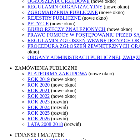
OGŁOSZENIA URZĘDOWE
(nowe okno)
REGULAMIN ORGANIZACYJNY
(nowe okno)
ZGROMADZENIA PUBLICZNE
(nowe okno)
REJESTRY PUBLICZNE
(nowe okno)
PETYCJE
(nowe okno)
BIURO RZECZY ZNALEZIONYCH
(nowe okno)
PRAWO POMOCY W POSTĘPOWANIU PRZED SĄ
REGULAMIN ZGŁOSZEŃ WEWNĘTRZNYCH OR
PROCEDURA ZGŁOSZEŃ ZEWNĘTRZNYCH ORA
okno)
ORGANY ADMINISTRACJI PUBLICZNEJ, ZWIĄ
ZAMÓWIENIA PUBLICZNE
PLATFORMA ZAKUPOWA
(nowe okno)
ROK 2019
(nowe okno)
ROK 2020
(nowe okno)
ROK 2021
(nowe okno)
ROK 2022
(nowe okno)
ROK 2023
(rozwiń)
ROK 2024
(rozwiń)
ROK 2025
(rozwiń)
ROK 2026
(rozwiń)
LATA 2008-2018
(rozwiń)
FINANSE I MAJĄTEK