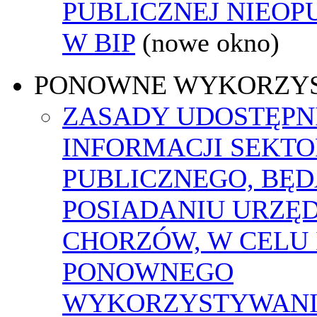
PUBLICZNEJ NIEO
W BIP
(nowe okno)
PONOWNE WYKORZY
ZASADY UDOSTĘPN
INFORMACJI SEKT
PUBLICZNEGO, BĘ
POSIADANIU URZĘ
CHORZÓW, W CELU 
PONOWNEGO
WYKORZYSTYWAN