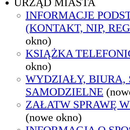
URZĄD MIASTA
INFORMACJE POD
(KONTAKT, NIP, RE
okno)
KSIĄŻKA TELEFON
okno)
WYDZIAŁY, BIURA,
SAMODZIELNE
(now
ZAŁATW SPRAWĘ W
(nowe okno)
INFORMACJA O SPO