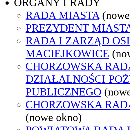
ORGANY I RADY
RADA MIASTA
(nowe
PREZYDENT MIAST
RADA I ZARZĄD OS
MACIEJKOWICE
(no
CHORZOWSKA RAD
DZIAŁALNOŚCI PO
PUBLICZNEGO
(nowe
CHORZOWSKA RAD
(nowe okno)
POWIATOWA RADA