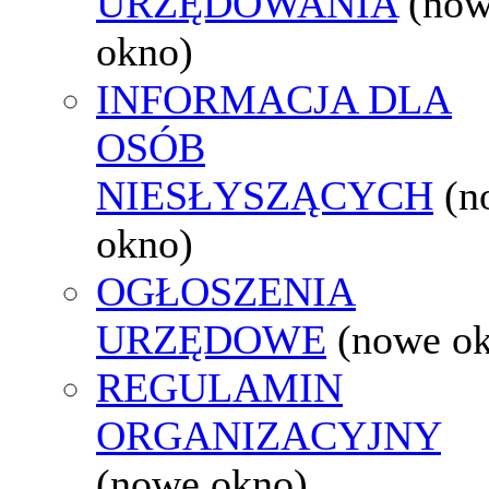
URZĘDOWANIA
(no
okno)
INFORMACJA DLA
OSÓB
NIESŁYSZĄCYCH
(n
okno)
OGŁOSZENIA
URZĘDOWE
(nowe o
REGULAMIN
ORGANIZACYJNY
(nowe okno)