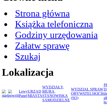
Strona główna
Książka telefoniczna
Godziny urzędowania
Załatw sprawę
Szukaj
Lokalizacja
P
WYDZIAŁY,
WYDZIAŁ SPRAW
D
Lewy
URZĄD
BIURA,
OBYWATELSKICH
dz
Panel
MIASTA
STANOWISKA
(SO)
al
SAMODZIELNE
ho