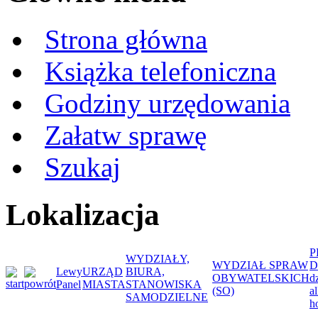
Strona główna
Książka telefoniczna
Godziny urzędowania
Załatw sprawę
Szukaj
Lokalizacja
P
WYDZIAŁY,
WYDZIAŁ SPRAW
D
Lewy
URZĄD
BIURA,
OBYWATELSKICH
d
Panel
MIASTA
STANOWISKA
(SO)
a
SAMODZIELNE
h