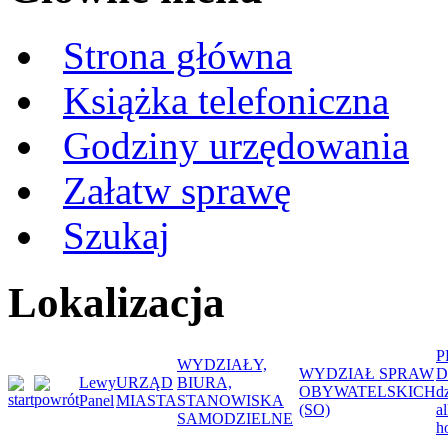
Strona główna
Książka telefoniczna
Godziny urzędowania
Załatw sprawę
Szukaj
Lokalizacja
P
WYDZIAŁY,
WYDZIAŁ SPRAW
D
Lewy
URZĄD
BIURA,
OBYWATELSKICH
d
Panel
MIASTA
STANOWISKA
(SO)
a
SAMODZIELNE
h