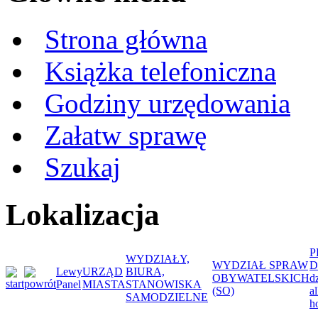
Strona główna
Książka telefoniczna
Godziny urzędowania
Załatw sprawę
Szukaj
Lokalizacja
P
WYDZIAŁY,
WYDZIAŁ SPRAW
D
Lewy
URZĄD
BIURA,
OBYWATELSKICH
d
Panel
MIASTA
STANOWISKA
(SO)
a
SAMODZIELNE
h