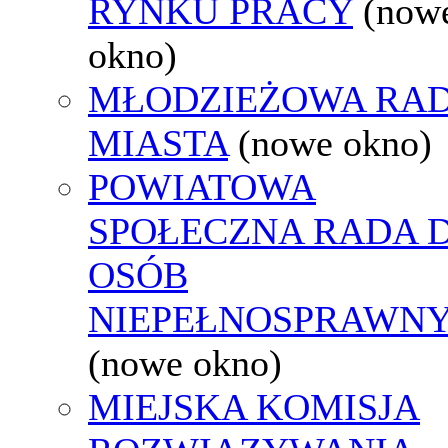
RYNKU PRACY
(now
okno)
MŁODZIEŻOWA RA
MIASTA
(nowe okno)
POWIATOWA
SPOŁECZNA RADA D
OSÓB
NIEPEŁNOSPRAWN
(nowe okno)
MIEJSKA KOMISJA