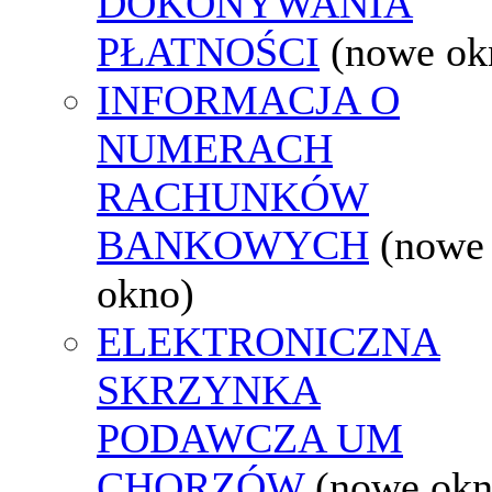
DOKONYWANIA
PŁATNOŚCI
(nowe ok
INFORMACJA O
NUMERACH
RACHUNKÓW
BANKOWYCH
(nowe
okno)
ELEKTRONICZNA
SKRZYNKA
PODAWCZA UM
CHORZÓW
(nowe okn