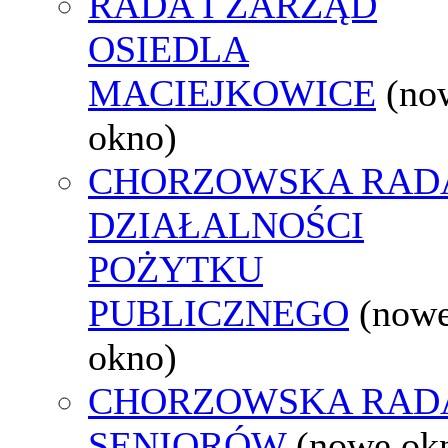
RADA I ZARZĄD
OSIEDLA
MACIEJKOWICE
(no
okno)
CHORZOWSKA RAD
DZIAŁALNOŚCI
POŻYTKU
PUBLICZNEGO
(now
okno)
CHORZOWSKA RAD
SENIORÓW
(nowe ok