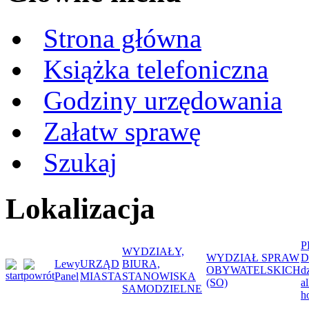
Strona główna
Książka telefoniczna
Godziny urzędowania
Załatw sprawę
Szukaj
Lokalizacja
P
WYDZIAŁY,
WYDZIAŁ SPRAW
D
Lewy
URZĄD
BIURA,
OBYWATELSKICH
d
Panel
MIASTA
STANOWISKA
(SO)
a
SAMODZIELNE
h