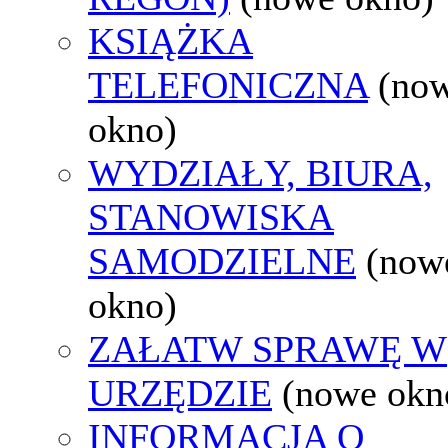
KSIĄŻKA
TELEFONICZNA
(no
okno)
WYDZIAŁY, BIURA,
STANOWISKA
SAMODZIELNE
(now
okno)
ZAŁATW SPRAWĘ W
URZĘDZIE
(nowe okn
INFORMACJA O