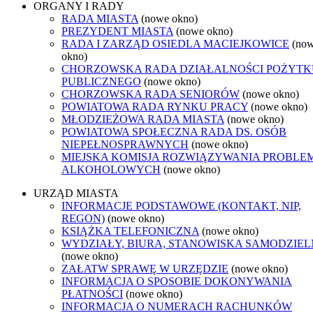
ORGANY I RADY
RADA MIASTA
(nowe okno)
PREZYDENT MIASTA
(nowe okno)
RADA I ZARZĄD OSIEDLA MACIEJKOWICE
(no
okno)
CHORZOWSKA RADA DZIAŁALNOŚCI POŻYTK
PUBLICZNEGO
(nowe okno)
CHORZOWSKA RADA SENIORÓW
(nowe okno)
POWIATOWA RADA RYNKU PRACY
(nowe okno)
MŁODZIEŻOWA RADA MIASTA
(nowe okno)
POWIATOWA SPOŁECZNA RADA DS. OSÓB
NIEPEŁNOSPRAWNYCH
(nowe okno)
MIEJSKA KOMISJA ROZWIĄZYWANIA PROBL
ALKOHOLOWYCH
(nowe okno)
URZĄD MIASTA
INFORMACJE PODSTAWOWE (KONTAKT, NIP,
REGON)
(nowe okno)
KSIĄŻKA TELEFONICZNA
(nowe okno)
WYDZIAŁY, BIURA, STANOWISKA SAMODZIEL
(nowe okno)
ZAŁATW SPRAWĘ W URZĘDZIE
(nowe okno)
INFORMACJA O SPOSOBIE DOKONYWANIA
PŁATNOŚCI
(nowe okno)
INFORMACJA O NUMERACH RACHUNKÓW