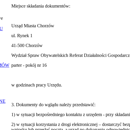
Miejsce składania dokumentów:
we
Urząd Miasta Chorzów
U
ul. Rynek 1
41-500 Chorzów
Wydział Spraw Obywatelskich Referat Działalności Gospodarcz
EMÓW
parter - pokój nr 16
w godzinach pracy Urzędu.
NE
3. Dokumenty do wglądu należy przedstawić:
1) w sytuacji bezpośredniego kontaktu z urzędem - przy składan
2) w sytuacji korzystania z drogi elektronicznej – dostarczyć b
wniosku lub przesłać pocztą, a urząd po dokonaniu odpowiedni