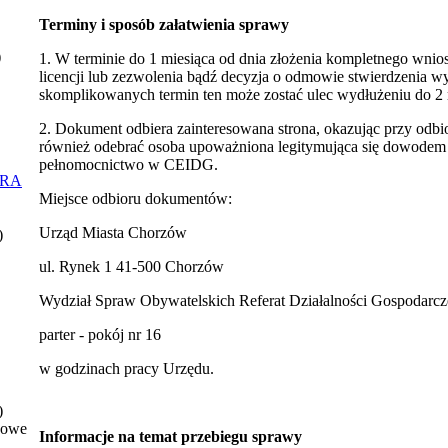
Terminy i sposób załatwienia sprawy
)
1. W terminie do 1 miesiąca od dnia złożenia kompletnego wnio
licencji lub zezwolenia bądź decyzja o odmowie stwierdzenia wy
skomplikowanych termin ten może zostać ulec wydłużeniu do 2 
2. Dokument odbiera zainteresowana strona, okazując przy odb
również odebrać osoba upoważniona legitymująca się dowodem 
pełnomocnictwo w CEIDG.
ORA
Miejsce odbioru dokumentów:
Urząd Miasta Chorzów
)
ul. Rynek 1 41-500 Chorzów
Wydział Spraw Obywatelskich Referat Działalności Gospodarcz
parter - pokój nr 16
w godzinach pracy Urzędu.
)
nowe
Informacje na temat przebiegu sprawy