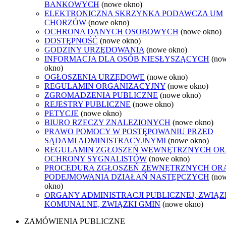
BANKOWYCH
(nowe okno)
ELEKTRONICZNA SKRZYNKA PODAWCZA UM
CHORZÓW
(nowe okno)
OCHRONA DANYCH OSOBOWYCH
(nowe okno)
DOSTĘPNOŚĆ
(nowe okno)
GODZINY URZĘDOWANIA
(nowe okno)
INFORMACJA DLA OSÓB NIESŁYSZĄCYCH
(no
okno)
OGŁOSZENIA URZĘDOWE
(nowe okno)
REGULAMIN ORGANIZACYJNY
(nowe okno)
ZGROMADZENIA PUBLICZNE
(nowe okno)
REJESTRY PUBLICZNE
(nowe okno)
PETYCJE
(nowe okno)
BIURO RZECZY ZNALEZIONYCH
(nowe okno)
PRAWO POMOCY W POSTĘPOWANIU PRZED
SĄDAMI ADMINISTRACYJNYMI
(nowe okno)
REGULAMIN ZGŁOSZEŃ WEWNĘTRZNYCH OR
OCHRONY SYGNALISTÓW
(nowe okno)
PROCEDURA ZGŁOSZEŃ ZEWNĘTRZNYCH OR
PODEJMOWANIA DZIAŁAŃ NASTĘPCZYCH
(no
okno)
ORGANY ADMINISTRACJI PUBLICZNEJ, ZWIĄZ
KOMUNALNE, ZWIĄZKI GMIN
(nowe okno)
ZAMÓWIENIA PUBLICZNE