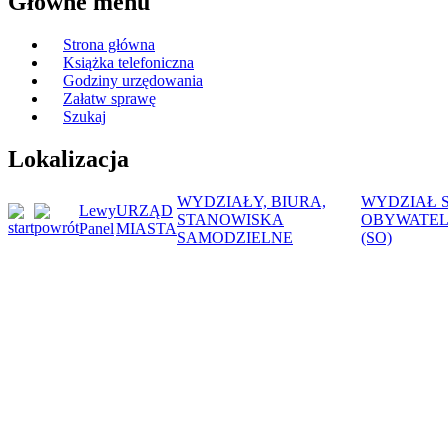
Główne menu
Strona główna
Książka telefoniczna
Godziny urzędowania
Załatw sprawę
Szukaj
Lokalizacja
WYDZIAŁY, BIURA,
WYDZIAŁ 
Lewy
URZĄD
STANOWISKA
OBYWATEL
Panel
MIASTA
SAMODZIELNE
(SO)