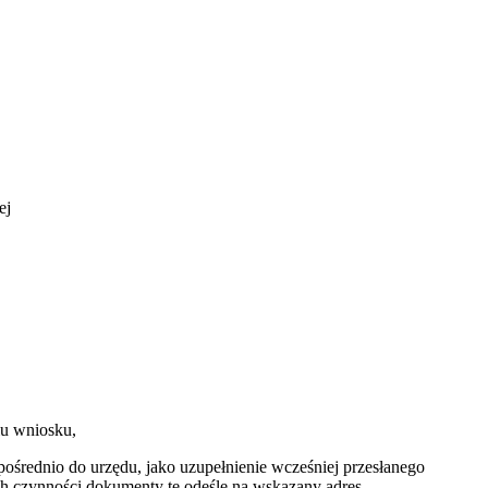
ej
iu wniosku,
ezpośrednio do urzędu, jako uzupełnienie wcześniej przesłanego
ch czynności dokumenty te odeśle na wskazany adres.