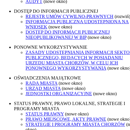
AUDYT
(nowe okno)
DOSTĘP DO INFORMACJI PUBLICZNEJ
REJESTR UMÓW CYWILNO-PRAWNYCH
(rozwiń
INFORMACJA PUBLICZNA UDOSTĘPNIONA NA
WNIOSEK
(nowe okno)
DOSTĘP DO INFORMACJI PUBLICZNEJ
NIEOPUBLIKOWANEJ W BIP
(nowe okno)
PONOWNE WYKORZYSTYWANIE
ZASADY UDOSTĘPNIANIA INFORMACJI SEKT
PUBLICZNEGO, BĘDĄCYCH W POSIADANIU
URZĘDU MIASTA CHORZÓW, W CELU ICH
PONOWNEGO WYKORZYSTYWANIA
(nowe okno
OŚWIADCZENIA MAJĄTKOWE
RADA MIASTA
(nowe okno)
URZĄD MIASTA
(nowe okno)
JEDNOSTKI ORGANIZACYJNE
(nowe okno)
STATUS PRAWNY, PRAWO LOKALNE, STRATEGIE I
PROGRAMY MIASTA
STATUS PRAWNY
(nowe okno)
PRAWO MIEJSCOWE, AKTY PRAWNE
(nowe okno
STRATEGIE I PROGRAMY MIASTA CHORZÓW
(
okno)