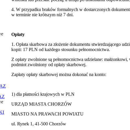
4. W przypadku braków formalnych w dostarczonych dokumenta
w terminie nie krótszym niż 7 dni.
we
Opłaty
1. Opłata skarbowa za złożenie dokumentu stwierdzającego udzi
kopii: 17 PLN od każdego stosunku pełnomocnictwa.
Z opłaty zwolnione są pełnomocnictwa udzielane: małżonkowi,
podmiot zwolniony od opłaty skarbowej.
Zapłaty opłaty skarbowej można dokonać na konto:
AZ
1) dla płatności krajowych w PLN
AZ
we
URZĄD MIASTA CHORZÓW
KI
MIASTO NA PRAWACH POWIATU
ul. Rynek 1, 41-500 Chorzów