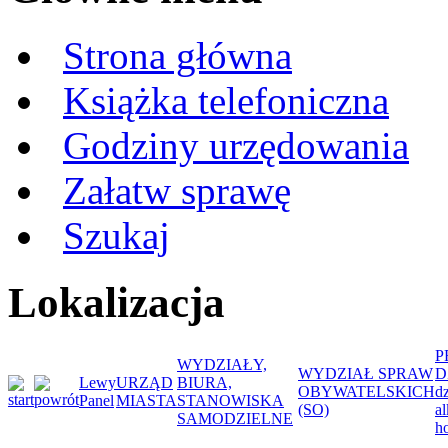
Strona główna
Książka telefoniczna
Godziny urzędowania
Załatw sprawę
Szukaj
Lokalizacja
P
WYDZIAŁY,
WYDZIAŁ SPRAW
D
Lewy
URZĄD
BIURA,
OBYWATELSKICH
d
Panel
MIASTA
STANOWISKA
(SO)
a
SAMODZIELNE
ho