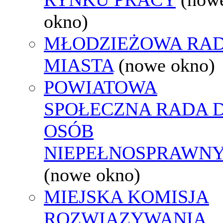
okno)
MŁODZIEŻOWA RA
MIASTA
(nowe okno)
POWIATOWA
SPOŁECZNA RADA D
OSÓB
NIEPEŁNOSPRAWN
(nowe okno)
MIEJSKA KOMISJA
ROZWIĄZYWANIA