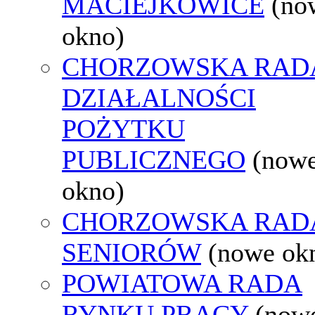
MACIEJKOWICE
(no
okno)
CHORZOWSKA RAD
DZIAŁALNOŚCI
POŻYTKU
PUBLICZNEGO
(now
okno)
CHORZOWSKA RAD
SENIORÓW
(nowe ok
POWIATOWA RADA
RYNKU PRACY
(now