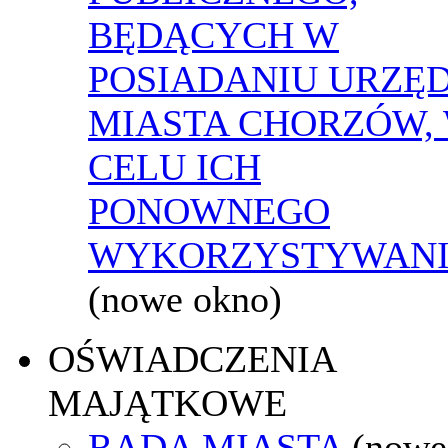
BĘDĄCYCH W
POSIADANIU URZĘ
MIASTA CHORZÓW,
CELU ICH
PONOWNEGO
WYKORZYSTYWAN
(nowe okno)
OŚWIADCZENIA
MAJĄTKOWE
RADA MIASTA
(nowe