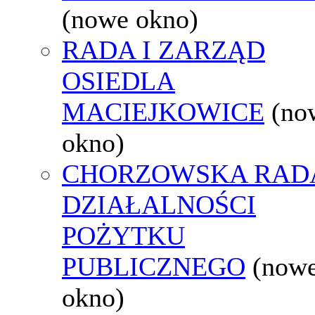
(nowe okno)
RADA I ZARZĄD
OSIEDLA
MACIEJKOWICE
(no
okno)
CHORZOWSKA RAD
DZIAŁALNOŚCI
POŻYTKU
PUBLICZNEGO
(now
okno)