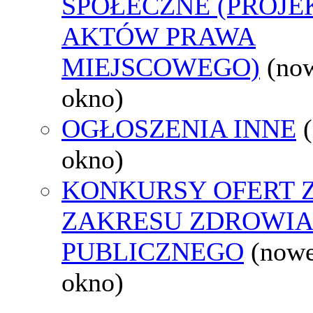
SPOŁECZNE (PROJE
AKTÓW PRAWA
MIEJSCOWEGO)
(no
okno)
OGŁOSZENIA INNE
okno)
KONKURSY OFERT 
ZAKRESU ZDROWI
PUBLICZNEGO
(now
okno)