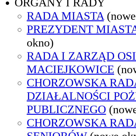
ORGANY I RADY
RADA MIASTA
(nowe
PREZYDENT MIAST
okno)
RADA I ZARZĄD OS
MACIEJKOWICE
(no
CHORZOWSKA RAD
DZIAŁALNOŚCI PO
PUBLICZNEGO
(nowe
CHORZOWSKA RAD
SENIORÓW
(nowe ok