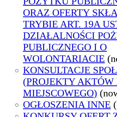
POŻYTKU PUBLICZ
ORAZ OFERTY SKŁ
TRYBIE ART. 19A U
DZIAŁALNOŚCI PO
PUBLICZNEGO I O
WOLONTARIACIE
(n
KONSULTACJE SPO
(PROJEKTY AKTÓW
MIEJSCOWEGO)
(no
OGŁOSZENIA INNE
KONKURSY OFERT 