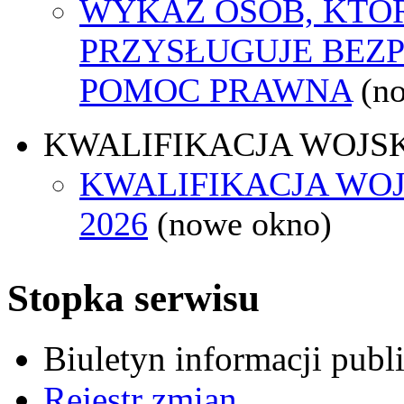
WYKAZ OSÓB, KTÓ
PRZYSŁUGUJE BEZ
POMOC PRAWNA
(n
KWALIFIKACJA WOJS
KWALIFIKACJA WO
2026
(nowe okno)
Stopka serwisu
Biuletyn informacji pub
Rejestr zmian