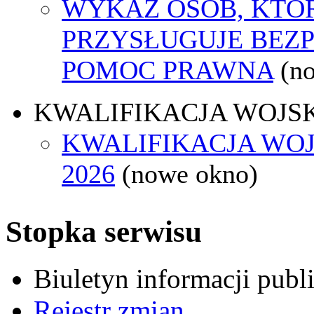
WYKAZ OSÓB, KTÓ
PRZYSŁUGUJE BEZ
POMOC PRAWNA
(n
KWALIFIKACJA WOJS
KWALIFIKACJA WO
2026
(nowe okno)
Stopka serwisu
Biuletyn informacji pub
Rejestr zmian