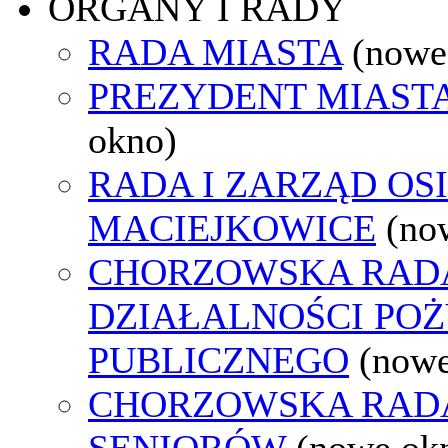
ORGANY I RADY
RADA MIASTA
(nowe
PREZYDENT MIAST
okno)
RADA I ZARZĄD OS
MACIEJKOWICE
(no
CHORZOWSKA RAD
DZIAŁALNOŚCI PO
PUBLICZNEGO
(nowe
CHORZOWSKA RAD
SENIORÓW
(nowe ok