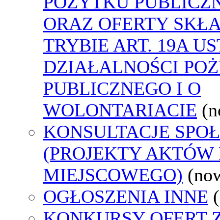
POŻYTKU PUBLICZ
ORAZ OFERTY SKŁ
TRYBIE ART. 19A U
DZIAŁALNOŚCI PO
PUBLICZNEGO I O
WOLONTARIACIE
(n
KONSULTACJE SPO
(PROJEKTY AKTÓW
MIEJSCOWEGO)
(no
OGŁOSZENIA INNE
KONKURSY OFERT 