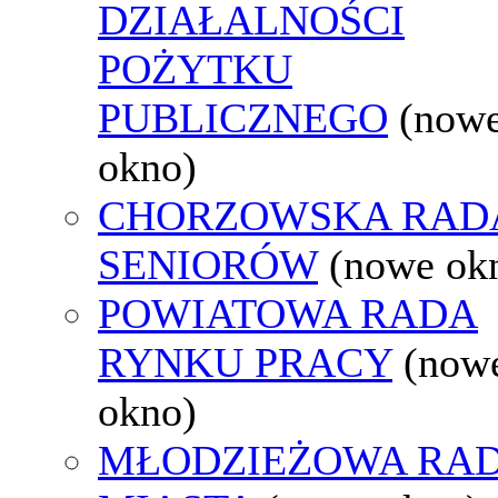
DZIAŁALNOŚCI
POŻYTKU
PUBLICZNEGO
(now
okno)
CHORZOWSKA RAD
SENIORÓW
(nowe ok
POWIATOWA RADA
RYNKU PRACY
(now
okno)
MŁODZIEŻOWA RA