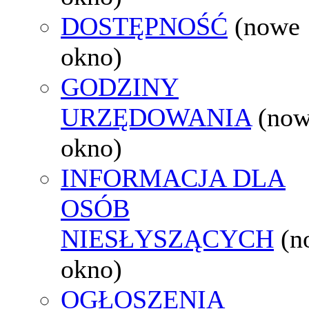
DOSTĘPNOŚĆ
(nowe
okno)
GODZINY
URZĘDOWANIA
(no
okno)
INFORMACJA DLA
OSÓB
NIESŁYSZĄCYCH
(n
okno)
OGŁOSZENIA