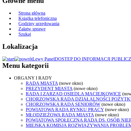
Główne menu
Strona główna
Książka telefoniczna
Godziny urzędowania
Załatw sprawę
Szukaj
Lokalizacja
Lewy Panel
DOSTĘP DO INFORMACJI PUBLIC
Menu kategorii
ORGANY I RADY
RADA MIASTA
(nowe okno)
PREZYDENT MIASTA
(nowe okno)
RADA I ZARZĄD OSIEDLA MACIEJKOWICE
(now
CHORZOWSKA RADA DZIAŁALNOŚCI POŻYTK
CHORZOWSKA RADA SENIORÓW
(nowe okno)
POWIATOWA RADA RYNKU PRACY
(nowe okno)
MŁODZIEŻOWA RADA MIASTA
(nowe okno)
POWIATOWA SPOŁECZNA RADA DS. OSÓB NI
MIEJSKA KOMISJA ROZWIĄZYWANIA PROB