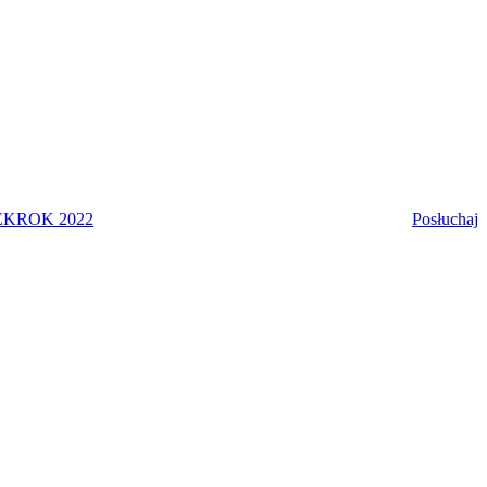
EK
ROK 2022
Posłuchaj