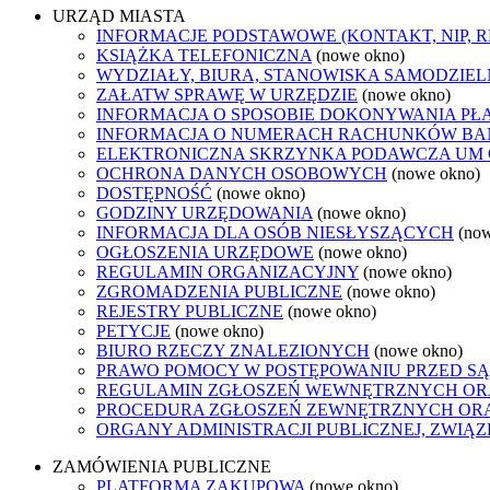
URZĄD MIASTA
INFORMACJE PODSTAWOWE (KONTAKT, NIP, 
KSIĄŻKA TELEFONICZNA
(nowe okno)
WYDZIAŁY, BIURA, STANOWISKA SAMODZIEL
ZAŁATW SPRAWĘ W URZĘDZIE
(nowe okno)
INFORMACJA O SPOSOBIE DOKONYWANIA PŁ
INFORMACJA O NUMERACH RACHUNKÓW B
ELEKTRONICZNA SKRZYNKA PODAWCZA UM
OCHRONA DANYCH OSOBOWYCH
(nowe okno)
DOSTĘPNOŚĆ
(nowe okno)
GODZINY URZĘDOWANIA
(nowe okno)
INFORMACJA DLA OSÓB NIESŁYSZĄCYCH
(no
OGŁOSZENIA URZĘDOWE
(nowe okno)
REGULAMIN ORGANIZACYJNY
(nowe okno)
ZGROMADZENIA PUBLICZNE
(nowe okno)
REJESTRY PUBLICZNE
(nowe okno)
PETYCJE
(nowe okno)
BIURO RZECZY ZNALEZIONYCH
(nowe okno)
PRAWO POMOCY W POSTĘPOWANIU PRZED SĄ
REGULAMIN ZGŁOSZEŃ WEWNĘTRZNYCH OR
PROCEDURA ZGŁOSZEŃ ZEWNĘTRZNYCH ORA
ORGANY ADMINISTRACJI PUBLICZNEJ, ZWIĄ
ZAMÓWIENIA PUBLICZNE
PLATFORMA ZAKUPOWA
(nowe okno)