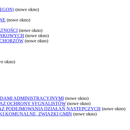
REGON)
(nowe okno)
NE
(nowe okno)
ATNOŚCI
(nowe okno)
ANKOWYCH
(nowe okno)
 CHORZÓW
(nowe okno)
we okno)
DAMI ADMINISTRACYJNYMI
(nowe okno)
AZ OCHRONY SYGNALISTÓW
(nowe okno)
Z PODEJMOWANIA DZIAŁAŃ NASTĘPCZYCH
(nowe okno)
ZKI KOMUNALNE, ZWIĄZKI GMIN
(nowe okno)