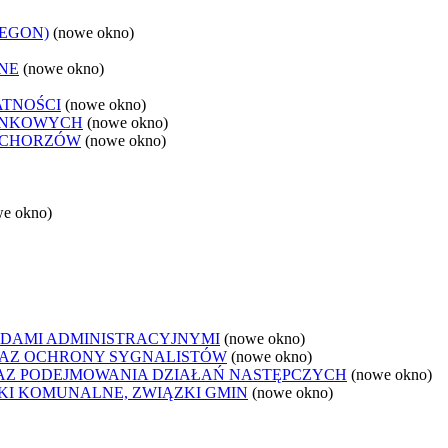
REGON)
(nowe okno)
NE
(nowe okno)
ATNOŚCI
(nowe okno)
ANKOWYCH
(nowe okno)
 CHORZÓW
(nowe okno)
we okno)
DAMI ADMINISTRACYJNYMI
(nowe okno)
AZ OCHRONY SYGNALISTÓW
(nowe okno)
Z PODEJMOWANIA DZIAŁAŃ NASTĘPCZYCH
(nowe okno)
ZKI KOMUNALNE, ZWIĄZKI GMIN
(nowe okno)