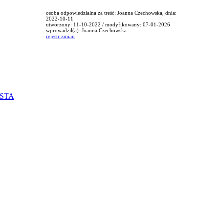
osoba odpowiedzialna za treść: Joanna Czechowska, dnia:
2022-10-11
utworzony: 11-10-2022 / modyfikowany: 07-01-2026
wprowadził(a): Joanna Czechowska
rejestr zmian
ISTA