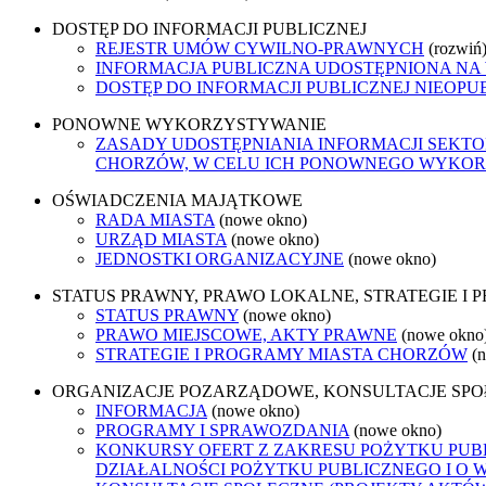
DOSTĘP DO INFORMACJI PUBLICZNEJ
REJESTR UMÓW CYWILNO-PRAWNYCH
(rozwiń
INFORMACJA PUBLICZNA UDOSTĘPNIONA NA
DOSTĘP DO INFORMACJI PUBLICZNEJ NIEOPU
PONOWNE WYKORZYSTYWANIE
ZASADY UDOSTĘPNIANIA INFORMACJI SEKT
CHORZÓW, W CELU ICH PONOWNEGO WYKO
OŚWIADCZENIA MAJĄTKOWE
RADA MIASTA
(nowe okno)
URZĄD MIASTA
(nowe okno)
JEDNOSTKI ORGANIZACYJNE
(nowe okno)
STATUS PRAWNY, PRAWO LOKALNE, STRATEGIE I
STATUS PRAWNY
(nowe okno)
PRAWO MIEJSCOWE, AKTY PRAWNE
(nowe okno
STRATEGIE I PROGRAMY MIASTA CHORZÓW
(
ORGANIZACJE POZARZĄDOWE, KONSULTACJE SP
INFORMACJA
(nowe okno)
PROGRAMY I SPRAWOZDANIA
(nowe okno)
KONKURSY OFERT Z ZAKRESU POŻYTKU PUBL
DZIAŁALNOŚCI POŻYTKU PUBLICZNEGO I O 