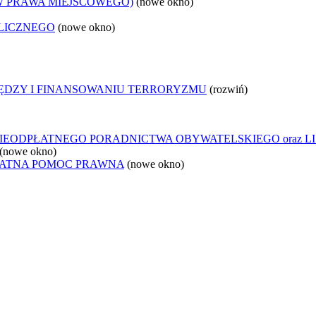
W PRAWA MIEJSCOWEGO)
(nowe okno)
LICZNEGO
(nowe okno)
IĘDZY I FINANSOWANIU TERRORYZMU
(rozwiń)
IEODPŁATNEGO PORADNICTWA OBYWATELSKIEGO oraz L
(nowe okno)
ŁATNA POMOC PRAWNA
(nowe okno)