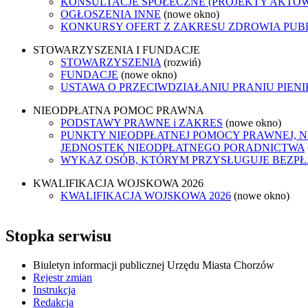
KONSULTACJE SPOŁECZNE (PROJEKTY AKTÓ
OGŁOSZENIA INNE
(nowe okno)
KONKURSY OFERT Z ZAKRESU ZDROWIA PUB
STOWARZYSZENIA I FUNDACJE
STOWARZYSZENIA
(rozwiń)
FUNDACJE
(nowe okno)
USTAWA O PRZECIWDZIAŁANIU PRANIU PIEN
NIEODPŁATNA POMOC PRAWNA
PODSTAWY PRAWNE i ZAKRES
(nowe okno)
PUNKTY NIEODPŁATNEJ POMOCY PRAWNEJ, N
JEDNOSTEK NIEODPŁATNEGO PORADNICTWA
WYKAZ OSÓB, KTÓRYM PRZYSŁUGUJE BEZP
KWALIFIKACJA WOJSKOWA 2026
KWALIFIKACJA WOJSKOWA 2026
(nowe okno)
Stopka serwisu
Biuletyn informacji publicznej Urzędu Miasta Chorzów
Rejestr zmian
Instrukcja
Redakcja