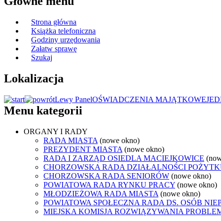
Główne menu
Strona główna
Książka telefoniczna
Godziny urzędowania
Załatw sprawę
Szukaj
Lokalizacja
Lewy Panel
OŚWIADCZENIA MAJĄTKOWE
JED
Menu kategorii
ORGANY I RADY
RADA MIASTA
(nowe okno)
PREZYDENT MIASTA
(nowe okno)
RADA I ZARZĄD OSIEDLA MACIEJKOWICE
(now
CHORZOWSKA RADA DZIAŁALNOŚCI POŻYTK
CHORZOWSKA RADA SENIORÓW
(nowe okno)
POWIATOWA RADA RYNKU PRACY
(nowe okno)
MŁODZIEŻOWA RADA MIASTA
(nowe okno)
POWIATOWA SPOŁECZNA RADA DS. OSÓB NI
MIEJSKA KOMISJA ROZWIĄZYWANIA PROB