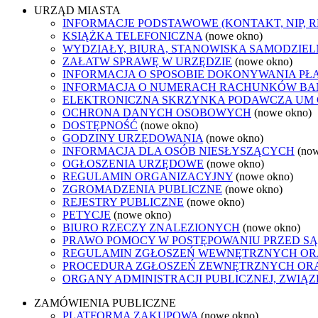
URZĄD MIASTA
INFORMACJE PODSTAWOWE (KONTAKT, NIP, 
KSIĄŻKA TELEFONICZNA
(nowe okno)
WYDZIAŁY, BIURA, STANOWISKA SAMODZIEL
ZAŁATW SPRAWĘ W URZĘDZIE
(nowe okno)
INFORMACJA O SPOSOBIE DOKONYWANIA PŁ
INFORMACJA O NUMERACH RACHUNKÓW B
ELEKTRONICZNA SKRZYNKA PODAWCZA UM
OCHRONA DANYCH OSOBOWYCH
(nowe okno)
DOSTĘPNOŚĆ
(nowe okno)
GODZINY URZĘDOWANIA
(nowe okno)
INFORMACJA DLA OSÓB NIESŁYSZĄCYCH
(no
OGŁOSZENIA URZĘDOWE
(nowe okno)
REGULAMIN ORGANIZACYJNY
(nowe okno)
ZGROMADZENIA PUBLICZNE
(nowe okno)
REJESTRY PUBLICZNE
(nowe okno)
PETYCJE
(nowe okno)
BIURO RZECZY ZNALEZIONYCH
(nowe okno)
PRAWO POMOCY W POSTĘPOWANIU PRZED SĄ
REGULAMIN ZGŁOSZEŃ WEWNĘTRZNYCH OR
PROCEDURA ZGŁOSZEŃ ZEWNĘTRZNYCH ORA
ORGANY ADMINISTRACJI PUBLICZNEJ, ZWIĄ
ZAMÓWIENIA PUBLICZNE
PLATFORMA ZAKUPOWA
(nowe okno)