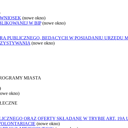
)
 WNIOSEK
(nowe okno)
BLIKOWANEJ W BIP
(nowe okno)
ORA PUBLICZNEGO, BĘDĄCYCH W POSIADANIU URZĘDU 
RZYSTYWANIA
(nowe okno)
 PROGRAMY MIASTA
)
nowe okno)
OŁECZNE
ICZNEGO ORAZ OFERTY SKŁADANE W TRYBIE ART. 19A 
WOLONTARIACIE
(nowe okno)