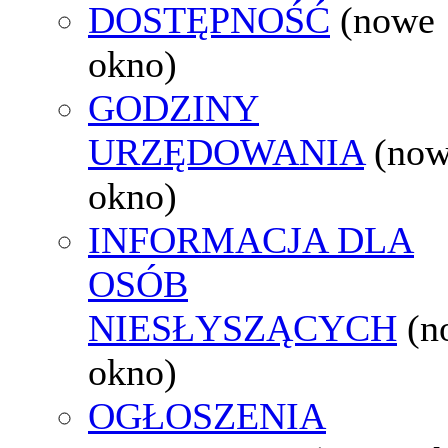
DOSTĘPNOŚĆ
(nowe
okno)
GODZINY
URZĘDOWANIA
(no
okno)
INFORMACJA DLA
OSÓB
NIESŁYSZĄCYCH
(n
okno)
OGŁOSZENIA