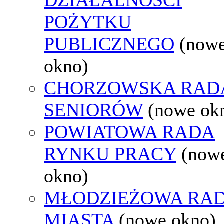
POŻYTKU
PUBLICZNEGO
(now
okno)
CHORZOWSKA RAD
SENIORÓW
(nowe ok
POWIATOWA RADA
RYNKU PRACY
(now
okno)
MŁODZIEŻOWA RA
MIASTA
(nowe okno)