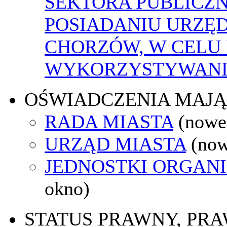
SEKTORA PUBLICZ
POSIADANIU URZĘ
CHORZÓW, W CELU
WYKORZYSTYWAN
OŚWIADCZENIA MAJ
RADA MIASTA
(nowe
URZĄD MIASTA
(now
JEDNOSTKI ORGAN
okno)
STATUS PRAWNY, PR