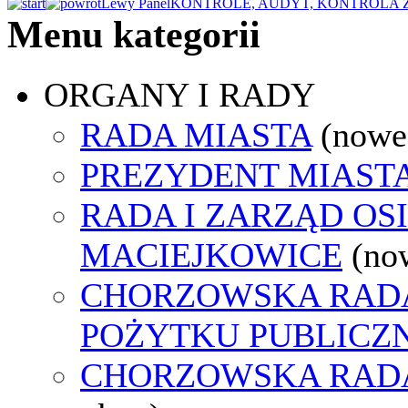
Lewy Panel
KONTROLE, AUDYT, KONTROLA
Menu kategorii
ORGANY I RADY
RADA MIASTA
(nowe
PREZYDENT MIAST
RADA I ZARZĄD OS
MACIEJKOWICE
(no
CHORZOWSKA RADA
POŻYTKU PUBLICZ
CHORZOWSKA RAD