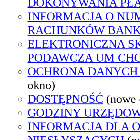
DOKONYWANIA PŁA
INFORMACJA O NU
RACHUNKÓW BAN
ELEKTRONICZNA S
PODAWCZA UM CH
OCHRONA DANYCH
okno)
DOSTĘPNOŚĆ
(nowe 
GODZINY URZĘDOW
INFORMACJA DLA 
NIESŁYSZĄCYCH
(n