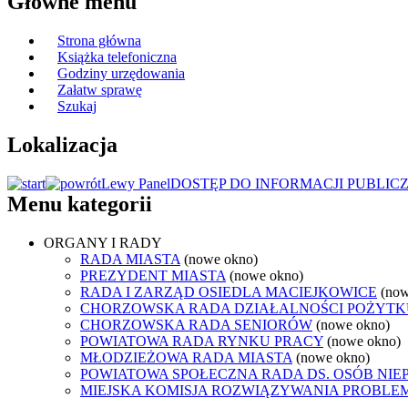
Główne menu
Strona główna
Książka telefoniczna
Godziny urzędowania
Załatw sprawę
Szukaj
Lokalizacja
Lewy Panel
DOSTĘP DO INFORMACJI PUBLIC
Menu kategorii
ORGANY I RADY
RADA MIASTA
(nowe okno)
PREZYDENT MIASTA
(nowe okno)
RADA I ZARZĄD OSIEDLA MACIEJKOWICE
(now
CHORZOWSKA RADA DZIAŁALNOŚCI POŻYTK
CHORZOWSKA RADA SENIORÓW
(nowe okno)
POWIATOWA RADA RYNKU PRACY
(nowe okno)
MŁODZIEŻOWA RADA MIASTA
(nowe okno)
POWIATOWA SPOŁECZNA RADA DS. OSÓB NI
MIEJSKA KOMISJA ROZWIĄZYWANIA PROB