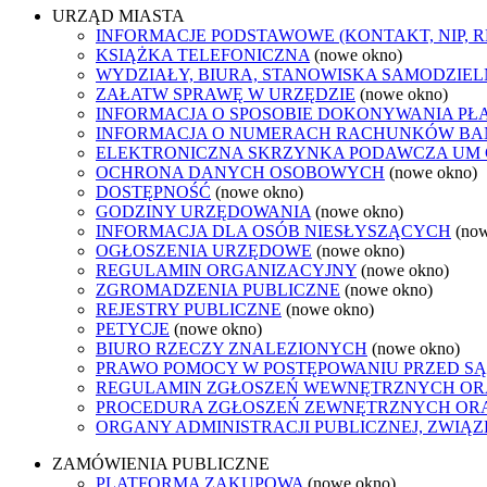
URZĄD MIASTA
INFORMACJE PODSTAWOWE (KONTAKT, NIP, 
KSIĄŻKA TELEFONICZNA
(nowe okno)
WYDZIAŁY, BIURA, STANOWISKA SAMODZIEL
ZAŁATW SPRAWĘ W URZĘDZIE
(nowe okno)
INFORMACJA O SPOSOBIE DOKONYWANIA PŁ
INFORMACJA O NUMERACH RACHUNKÓW B
ELEKTRONICZNA SKRZYNKA PODAWCZA UM
OCHRONA DANYCH OSOBOWYCH
(nowe okno)
DOSTĘPNOŚĆ
(nowe okno)
GODZINY URZĘDOWANIA
(nowe okno)
INFORMACJA DLA OSÓB NIESŁYSZĄCYCH
(no
OGŁOSZENIA URZĘDOWE
(nowe okno)
REGULAMIN ORGANIZACYJNY
(nowe okno)
ZGROMADZENIA PUBLICZNE
(nowe okno)
REJESTRY PUBLICZNE
(nowe okno)
PETYCJE
(nowe okno)
BIURO RZECZY ZNALEZIONYCH
(nowe okno)
PRAWO POMOCY W POSTĘPOWANIU PRZED SĄ
REGULAMIN ZGŁOSZEŃ WEWNĘTRZNYCH OR
PROCEDURA ZGŁOSZEŃ ZEWNĘTRZNYCH ORA
ORGANY ADMINISTRACJI PUBLICZNEJ, ZWIĄ
ZAMÓWIENIA PUBLICZNE
PLATFORMA ZAKUPOWA
(nowe okno)