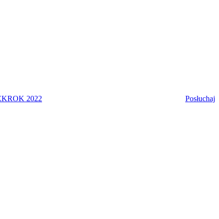
EK
ROK 2022
Posłuchaj