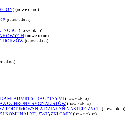
REGON)
(nowe okno)
NE
(nowe okno)
ATNOŚCI
(nowe okno)
ANKOWYCH
(nowe okno)
 CHORZÓW
(nowe okno)
we okno)
DAMI ADMINISTRACYJNYMI
(nowe okno)
AZ OCHRONY SYGNALISTÓW
(nowe okno)
Z PODEJMOWANIA DZIAŁAŃ NASTĘPCZYCH
(nowe okno)
ZKI KOMUNALNE, ZWIĄZKI GMIN
(nowe okno)