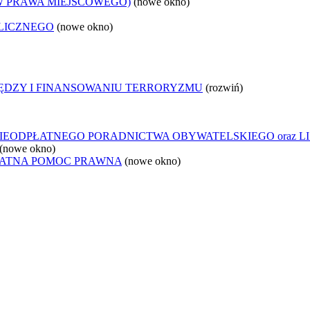
W PRAWA MIEJSCOWEGO)
(nowe okno)
LICZNEGO
(nowe okno)
IĘDZY I FINANSOWANIU TERRORYZMU
(rozwiń)
IEODPŁATNEGO PORADNICTWA OBYWATELSKIEGO oraz L
(nowe okno)
ŁATNA POMOC PRAWNA
(nowe okno)