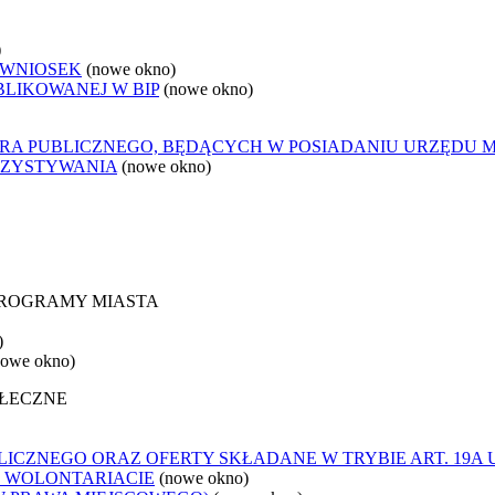
)
 WNIOSEK
(nowe okno)
BLIKOWANEJ W BIP
(nowe okno)
ORA PUBLICZNEGO, BĘDĄCYCH W POSIADANIU URZĘDU 
RZYSTYWANIA
(nowe okno)
 PROGRAMY MIASTA
)
nowe okno)
OŁECZNE
ICZNEGO ORAZ OFERTY SKŁADANE W TRYBIE ART. 19A
O WOLONTARIACIE
(nowe okno)