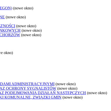
REGON)
(nowe okno)
NE
(nowe okno)
ATNOŚCI
(nowe okno)
ANKOWYCH
(nowe okno)
 CHORZÓW
(nowe okno)
we okno)
DAMI ADMINISTRACYJNYMI
(nowe okno)
AZ OCHRONY SYGNALISTÓW
(nowe okno)
Z PODEJMOWANIA DZIAŁAŃ NASTĘPCZYCH
(nowe okno)
ZKI KOMUNALNE, ZWIĄZKI GMIN
(nowe okno)