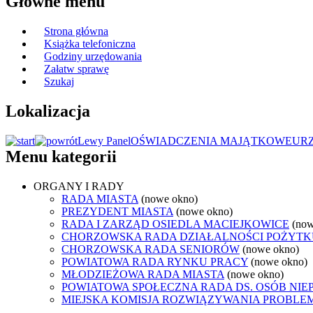
Główne menu
Strona główna
Książka telefoniczna
Godziny urzędowania
Załatw sprawę
Szukaj
Lokalizacja
Lewy Panel
OŚWIADCZENIA MAJĄTKOWE
UR
Menu kategorii
ORGANY I RADY
RADA MIASTA
(nowe okno)
PREZYDENT MIASTA
(nowe okno)
RADA I ZARZĄD OSIEDLA MACIEJKOWICE
(now
CHORZOWSKA RADA DZIAŁALNOŚCI POŻYTK
CHORZOWSKA RADA SENIORÓW
(nowe okno)
POWIATOWA RADA RYNKU PRACY
(nowe okno)
MŁODZIEŻOWA RADA MIASTA
(nowe okno)
POWIATOWA SPOŁECZNA RADA DS. OSÓB NI
MIEJSKA KOMISJA ROZWIĄZYWANIA PROB