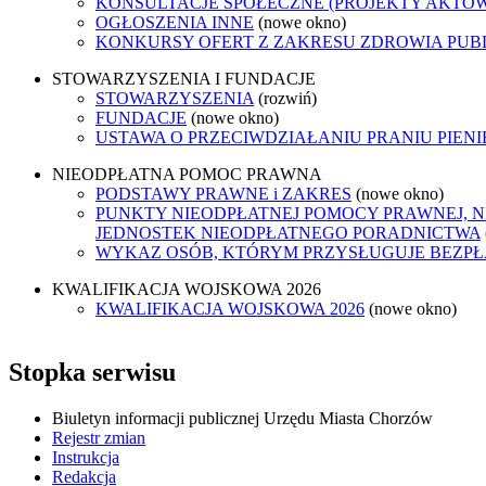
KONSULTACJE SPOŁECZNE (PROJEKTY AKTÓ
OGŁOSZENIA INNE
(nowe okno)
KONKURSY OFERT Z ZAKRESU ZDROWIA PUB
STOWARZYSZENIA I FUNDACJE
STOWARZYSZENIA
(rozwiń)
FUNDACJE
(nowe okno)
USTAWA O PRZECIWDZIAŁANIU PRANIU PIEN
NIEODPŁATNA POMOC PRAWNA
PODSTAWY PRAWNE i ZAKRES
(nowe okno)
PUNKTY NIEODPŁATNEJ POMOCY PRAWNEJ, N
JEDNOSTEK NIEODPŁATNEGO PORADNICTWA
WYKAZ OSÓB, KTÓRYM PRZYSŁUGUJE BEZP
KWALIFIKACJA WOJSKOWA 2026
KWALIFIKACJA WOJSKOWA 2026
(nowe okno)
Stopka serwisu
Biuletyn informacji publicznej Urzędu Miasta Chorzów
Rejestr zmian
Instrukcja
Redakcja