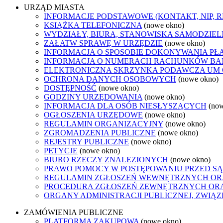
URZĄD MIASTA
INFORMACJE PODSTAWOWE (KONTAKT, NIP, 
KSIĄŻKA TELEFONICZNA
(nowe okno)
WYDZIAŁY, BIURA, STANOWISKA SAMODZIEL
ZAŁATW SPRAWĘ W URZĘDZIE
(nowe okno)
INFORMACJA O SPOSOBIE DOKONYWANIA PŁ
INFORMACJA O NUMERACH RACHUNKÓW B
ELEKTRONICZNA SKRZYNKA PODAWCZA UM
OCHRONA DANYCH OSOBOWYCH
(nowe okno)
DOSTĘPNOŚĆ
(nowe okno)
GODZINY URZĘDOWANIA
(nowe okno)
INFORMACJA DLA OSÓB NIESŁYSZĄCYCH
(no
OGŁOSZENIA URZĘDOWE
(nowe okno)
REGULAMIN ORGANIZACYJNY
(nowe okno)
ZGROMADZENIA PUBLICZNE
(nowe okno)
REJESTRY PUBLICZNE
(nowe okno)
PETYCJE
(nowe okno)
BIURO RZECZY ZNALEZIONYCH
(nowe okno)
PRAWO POMOCY W POSTĘPOWANIU PRZED SĄ
REGULAMIN ZGŁOSZEŃ WEWNĘTRZNYCH OR
PROCEDURA ZGŁOSZEŃ ZEWNĘTRZNYCH ORA
ORGANY ADMINISTRACJI PUBLICZNEJ, ZWIĄ
ZAMÓWIENIA PUBLICZNE
PLATFORMA ZAKUPOWA
(nowe okno)