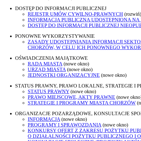
DOSTĘP DO INFORMACJI PUBLICZNEJ
REJESTR UMÓW CYWILNO-PRAWNYCH
(rozwiń
INFORMACJA PUBLICZNA UDOSTĘPNIONA NA
DOSTĘP DO INFORMACJI PUBLICZNEJ NIEOPU
PONOWNE WYKORZYSTYWANIE
ZASADY UDOSTĘPNIANIA INFORMACJI SEKT
CHORZÓW, W CELU ICH PONOWNEGO WYKO
OŚWIADCZENIA MAJĄTKOWE
RADA MIASTA
(nowe okno)
URZĄD MIASTA
(nowe okno)
JEDNOSTKI ORGANIZACYJNE
(nowe okno)
STATUS PRAWNY, PRAWO LOKALNE, STRATEGIE I
STATUS PRAWNY
(nowe okno)
PRAWO MIEJSCOWE, AKTY PRAWNE
(nowe okno
STRATEGIE I PROGRAMY MIASTA CHORZÓW
(
ORGANIZACJE POZARZĄDOWE, KONSULTACJE SP
INFORMACJA
(nowe okno)
PROGRAMY I SPRAWOZDANIA
(nowe okno)
KONKURSY OFERT Z ZAKRESU POŻYTKU PUBL
O DZIAŁALNOŚCI POŻYTKU PUBLICZNEGO I 