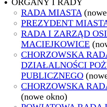
ORGANY I RADY
RADA MIASTA
(nowe
PREZYDENT MIAST
RADA I ZARZĄD OS
MACIEJKOWICE
(no
CHORZOWSKA RAD
DZIAŁALNOŚCI PO
PUBLICZNEGO
(nowe
CHORZOWSKA RAD
(nowe okno)
POWIATOWA RADA