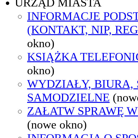
URZĄD MIASTA
INFORMACJE POD
(KONTAKT, NIP, RE
okno)
KSIĄŻKA TELEFON
okno)
WYDZIAŁY, BIURA,
SAMODZIELNE
(now
ZAŁATW SPRAWĘ W
(nowe okno)
INFORMACJA O SPO