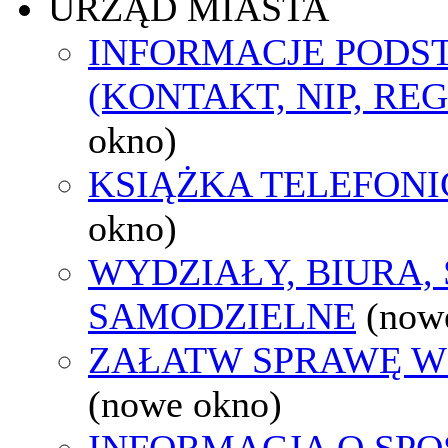
URZĄD MIASTA
INFORMACJE POD
(KONTAKT, NIP, RE
okno)
KSIĄŻKA TELEFON
okno)
WYDZIAŁY, BIURA,
SAMODZIELNE
(now
ZAŁATW SPRAWĘ W
(nowe okno)
INFORMACJA O SPO