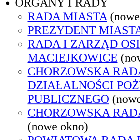
ORGANY I RADY
RADA MIASTA
(nowe
PREZYDENT MIAST
RADA I ZARZĄD OS
MACIEJKOWICE
(no
CHORZOWSKA RAD
DZIAŁALNOŚCI PO
PUBLICZNEGO
(nowe
CHORZOWSKA RAD
(nowe okno)
POWIATOWA RADA