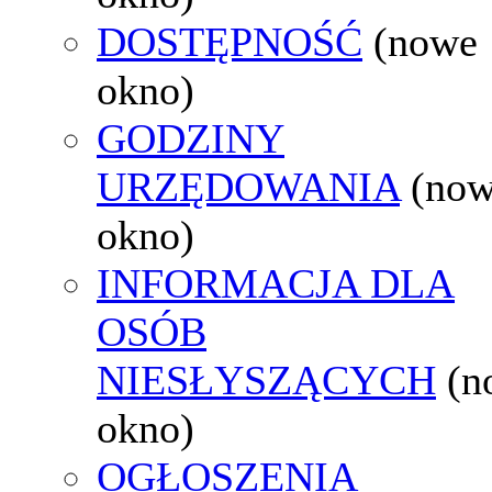
DOSTĘPNOŚĆ
(nowe
okno)
GODZINY
URZĘDOWANIA
(no
okno)
INFORMACJA DLA
OSÓB
NIESŁYSZĄCYCH
(n
okno)
OGŁOSZENIA