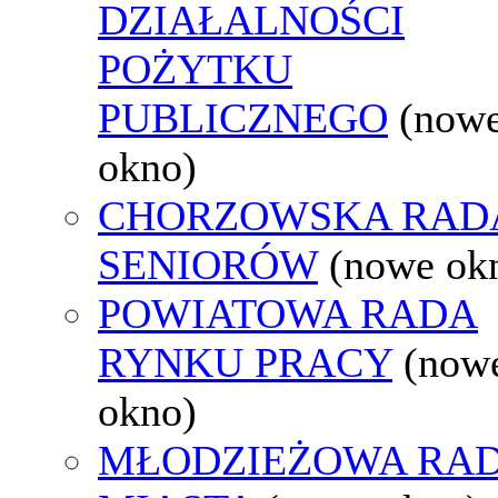
DZIAŁALNOŚCI
POŻYTKU
PUBLICZNEGO
(now
okno)
CHORZOWSKA RAD
SENIORÓW
(nowe ok
POWIATOWA RADA
RYNKU PRACY
(now
okno)
MŁODZIEŻOWA RA