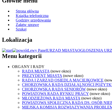
Główne menu
Strona główna
Książka telefoniczna
Godziny urzędowania
Załatw sprawę
Szukaj
Lokalizacja
Lewy Panel
URZĄD MIASTA
OGŁOSZENIA UR
Menu kategorii
ORGANY I RADY
RADA MIASTA
(nowe okno)
PREZYDENT MIASTA
(nowe okno)
RADA I ZARZĄD OSIEDLA MACIEJKOWICE
(now
CHORZOWSKA RADA DZIAŁALNOŚCI POŻYTK
CHORZOWSKA RADA SENIORÓW
(nowe okno)
POWIATOWA RADA RYNKU PRACY
(nowe okno)
MŁODZIEŻOWA RADA MIASTA
(nowe okno)
POWIATOWA SPOŁECZNA RADA DS. OSÓB NI
MIEJSKA KOMISJA ROZWIĄZYWANIA PROB