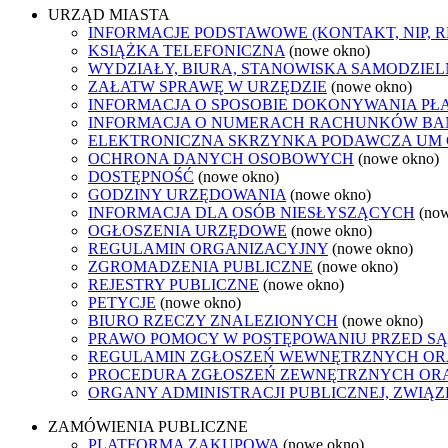
URZĄD MIASTA
INFORMACJE PODSTAWOWE (KONTAKT, NIP, 
KSIĄŻKA TELEFONICZNA
(nowe okno)
WYDZIAŁY, BIURA, STANOWISKA SAMODZIEL
ZAŁATW SPRAWĘ W URZĘDZIE
(nowe okno)
INFORMACJA O SPOSOBIE DOKONYWANIA PŁ
INFORMACJA O NUMERACH RACHUNKÓW B
ELEKTRONICZNA SKRZYNKA PODAWCZA UM
OCHRONA DANYCH OSOBOWYCH
(nowe okno)
DOSTĘPNOŚĆ
(nowe okno)
GODZINY URZĘDOWANIA
(nowe okno)
INFORMACJA DLA OSÓB NIESŁYSZĄCYCH
(no
OGŁOSZENIA URZĘDOWE
(nowe okno)
REGULAMIN ORGANIZACYJNY
(nowe okno)
ZGROMADZENIA PUBLICZNE
(nowe okno)
REJESTRY PUBLICZNE
(nowe okno)
PETYCJE
(nowe okno)
BIURO RZECZY ZNALEZIONYCH
(nowe okno)
PRAWO POMOCY W POSTĘPOWANIU PRZED SĄ
REGULAMIN ZGŁOSZEŃ WEWNĘTRZNYCH OR
PROCEDURA ZGŁOSZEŃ ZEWNĘTRZNYCH ORA
ORGANY ADMINISTRACJI PUBLICZNEJ, ZWIĄ
ZAMÓWIENIA PUBLICZNE
PLATFORMA ZAKUPOWA
(nowe okno)