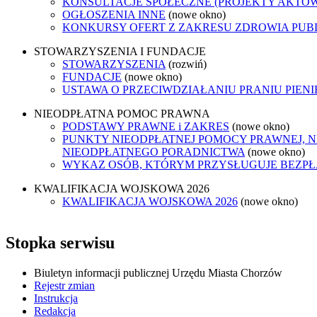
KONSULTACJE SPOŁECZNE (PROJEKTY AKTÓ
OGŁOSZENIA INNE
(nowe okno)
KONKURSY OFERT Z ZAKRESU ZDROWIA PUB
STOWARZYSZENIA I FUNDACJE
STOWARZYSZENIA
(rozwiń)
FUNDACJE
(nowe okno)
USTAWA O PRZECIWDZIAŁANIU PRANIU PIEN
NIEODPŁATNA POMOC PRAWNA
PODSTAWY PRAWNE i ZAKRES
(nowe okno)
PUNKTY NIEODPŁATNEJ POMOCY PRAWNEJ, N
NIEODPŁATNEGO PORADNICTWA
(nowe okno)
WYKAZ OSÓB, KTÓRYM PRZYSŁUGUJE BEZP
KWALIFIKACJA WOJSKOWA 2026
KWALIFIKACJA WOJSKOWA 2026
(nowe okno)
Stopka serwisu
Biuletyn informacji publicznej Urzędu Miasta Chorzów
Rejestr zmian
Instrukcja
Redakcja