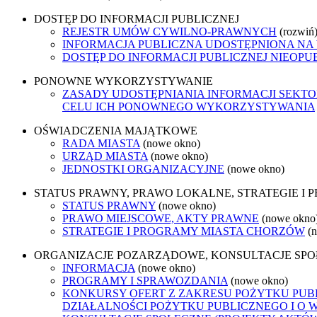
DOSTĘP DO INFORMACJI PUBLICZNEJ
REJESTR UMÓW CYWILNO-PRAWNYCH
(rozwiń
INFORMACJA PUBLICZNA UDOSTĘPNIONA NA
DOSTĘP DO INFORMACJI PUBLICZNEJ NIEOPU
PONOWNE WYKORZYSTYWANIE
ZASADY UDOSTĘPNIANIA INFORMACJI SEKT
CELU ICH PONOWNEGO WYKORZYSTYWANIA
OŚWIADCZENIA MAJĄTKOWE
RADA MIASTA
(nowe okno)
URZĄD MIASTA
(nowe okno)
JEDNOSTKI ORGANIZACYJNE
(nowe okno)
STATUS PRAWNY, PRAWO LOKALNE, STRATEGIE I
STATUS PRAWNY
(nowe okno)
PRAWO MIEJSCOWE, AKTY PRAWNE
(nowe okno
STRATEGIE I PROGRAMY MIASTA CHORZÓW
(
ORGANIZACJE POZARZĄDOWE, KONSULTACJE SP
INFORMACJA
(nowe okno)
PROGRAMY I SPRAWOZDANIA
(nowe okno)
KONKURSY OFERT Z ZAKRESU POŻYTKU PUBL
DZIAŁALNOŚCI POŻYTKU PUBLICZNEGO I O 