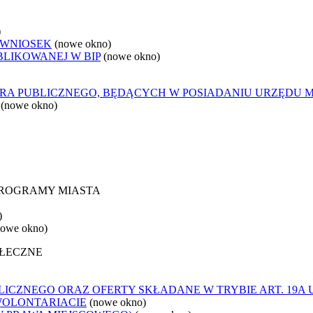
)
 WNIOSEK
(nowe okno)
BLIKOWANEJ W BIP
(nowe okno)
ORA PUBLICZNEGO, BĘDĄCYCH W POSIADANIU URZĘDU 
(nowe okno)
 PROGRAMY MIASTA
)
nowe okno)
OŁECZNE
ICZNEGO ORAZ OFERTY SKŁADANE W TRYBIE ART. 19A 
WOLONTARIACIE
(nowe okno)