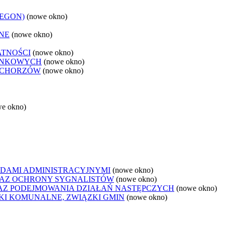
REGON)
(nowe okno)
NE
(nowe okno)
ATNOŚCI
(nowe okno)
ANKOWYCH
(nowe okno)
 CHORZÓW
(nowe okno)
we okno)
DAMI ADMINISTRACYJNYMI
(nowe okno)
AZ OCHRONY SYGNALISTÓW
(nowe okno)
Z PODEJMOWANIA DZIAŁAŃ NASTĘPCZYCH
(nowe okno)
ZKI KOMUNALNE, ZWIĄZKI GMIN
(nowe okno)