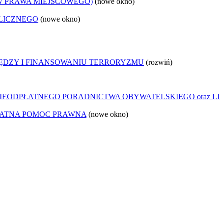
W PRAWA MIEJSCOWEGO)
(nowe okno)
LICZNEGO
(nowe okno)
IĘDZY I FINANSOWANIU TERRORYZMU
(rozwiń)
IEODPŁATNEGO PORADNICTWA OBYWATELSKIEGO oraz LI
ŁATNA POMOC PRAWNA
(nowe okno)