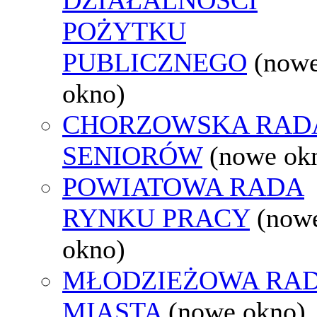
POŻYTKU
PUBLICZNEGO
(now
okno)
CHORZOWSKA RAD
SENIORÓW
(nowe ok
POWIATOWA RADA
RYNKU PRACY
(now
okno)
MŁODZIEŻOWA RA
MIASTA
(nowe okno)