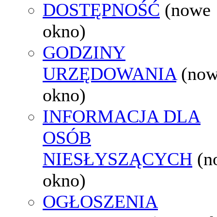
DOSTĘPNOŚĆ
(nowe
okno)
GODZINY
URZĘDOWANIA
(no
okno)
INFORMACJA DLA
OSÓB
NIESŁYSZĄCYCH
(n
okno)
OGŁOSZENIA