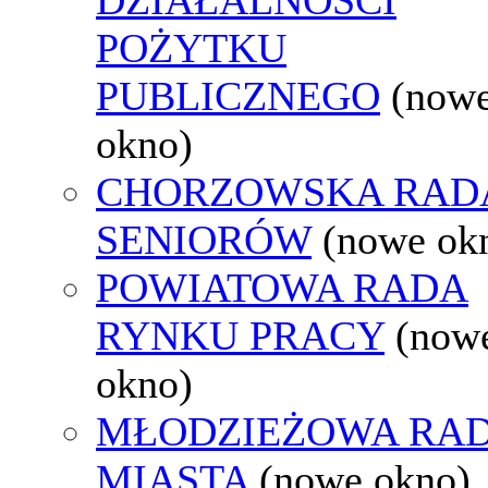
POŻYTKU
PUBLICZNEGO
(now
okno)
CHORZOWSKA RAD
SENIORÓW
(nowe ok
POWIATOWA RADA
RYNKU PRACY
(now
okno)
MŁODZIEŻOWA RA
MIASTA
(nowe okno)